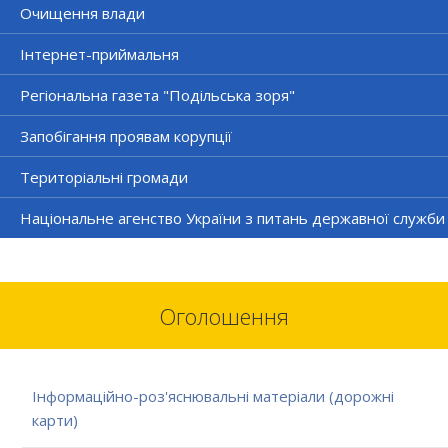
Очищення влади
Інтернет-приймальня
Регіональна газета "Подільська зоря"
Запобігання проявам корупції
Територіальні громади
Національне агенство України з питань державної служби
Оголошення
Інформаційно-роз'яснювальні матеріали (дорожні
карти)