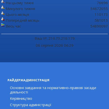
На цьому тижні
76696
Минулого тижня
54672055
Цього місяця
110173
Попередній місяць
581015
Весь час
54890097
Ваш IP: 216.73.216.179
08 серпня 2026 06:29
РАЙДЕРЖАДМІНІСТРАЦІЯ
Основні завдання та нормативно-правові засади
діяльності
Керівництво
Структура адміністрації