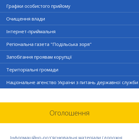
Графіки особистого прийому
Очищення влади
Інтернет-приймальня
Регіональна газета "Подільська зоря"
Запобігання проявам корупції
Територіальні громади
Національне агенство України з питань державної служби
Оголошення
Інформаційно-роз'яснювальні матеріали (дорожні