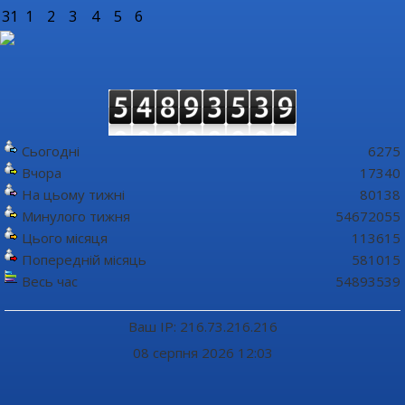
31
1
2
3
4
5
6
Сьогодні
6275
Вчора
17340
На цьому тижні
80138
Минулого тижня
54672055
Цього місяця
113615
Попередній місяць
581015
Весь час
54893539
Ваш IP: 216.73.216.216
08 серпня 2026 12:03