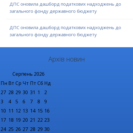
ДПС оновила дашборд податкових надходжень до
загального фонду державного бюджету
ДПС оновила дашборд податкових надходжень до
загального фонду державного бюджету
Архів новин
Серпень
2026
Пн
Вт
Ср
Чт
Пт
Сб
Нд
27
28
29
30
31
1
2
3
4
5
6
7
8
9
10
11
12
13
14
15
16
17
18
19
20
21
22
23
24
25
26
27
28
29
30