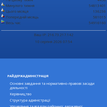
Минулого тижня
54813401
Цього місяця
136236
Попередній місяць
581015
Весь час
54916160
Ваш IP: 216.73.217.142
10 серпня 2026 07:54
РАЙДЕРЖАДМІНІСТРАЦІЯ
Основні завдання та нормативно-правові засади
діяльності
Керівництво
Структура адміністрації
Управління та відділи районної державної