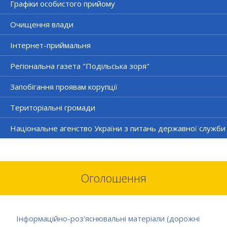
Графіки особистого прийому
Очищення влади
Інтернет-приймальня
Регіональна газета "Подільська зоря"
Запобігання проявам корупції
Територіальні громади
Національне агенство України з питань державної служби
Оголошення
Інформаційно-роз'яснювальні матеріали (дорожні