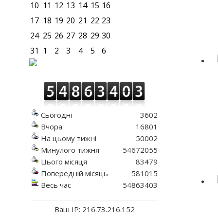
10
11
12
13
14
15
16
17
18
19
20
21
22
23
24
25
26
27
28
29
30
31
1
2
3
4
5
6
Сьогодні
3602
Вчора
16801
На цьому тижні
50002
Минулого тижня
54672055
Цього місяця
83479
Попередній місяць
581015
Весь час
54863403
Ваш IP: 216.73.216.152