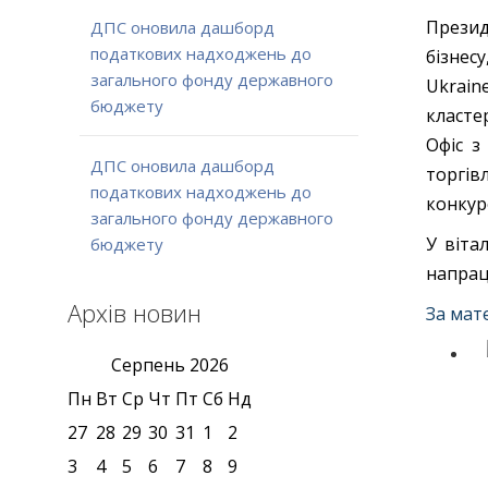
Презид
ДПС оновила дашборд
податкових надходжень до
бізнес
загального фонду державного
Ukrain
бюджету
класте
Офіс з
ДПС оновила дашборд
торгі
податкових надходжень до
конкур
загального фонду державного
У віта
бюджету
напрац
Архів новин
За мат
Серпень
2026
Пн
Вт
Ср
Чт
Пт
Сб
Нд
27
28
29
30
31
1
2
3
4
5
6
7
8
9