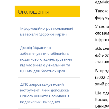
адмініс
Оголошення
Також 
форуму
У свою
Інформаційно-роз'яснювальні
словам
матеріали (дорожні карти)
інфрас
Досвід України як
«Ми має
забезпечувати стабільність
від на
податкового адміністрування
-
зазна
під час війни є унікальним та
В прод
цінним для багатьох країн
(2002-
який р
ДПС запроваджує новий
інструмент, який допоможе
Ще одн
бізнесу уникати блокування
Косюк,
податкових накладних
Віннич