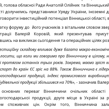
й, голова обласної Ради Анатолій Олійник та Вінницький
сті долучились представники Уряду України, іноземні дел
говорити інвестиційний потенціал Вінницької області, 
атку форуму до його учасників з вітальним словом зве
страції Валерій Коровій, який презентував присут
вшись на викликах сьогодення та операційних цілях роз
вестиційну складову впливає дуже багато макро-економічн
олосити, що коли ми говоримо про Вінниччину в цілому, н
і протягом останніх трьох років. Зокрема, маємо зріст к
кспорт до країн ЄС зріс на 88%. Також Вінниччина є ліде
огосподарської продукції, індекс промислового виробницт
будівельної продукції збільшився на 70%»
, - зазначив Валер
 основних переваг Вінниччини очільник області 
когосподарської продукції, друге місце в Україні за
сом споживчих цін. Окрім того, Вінниччина зал