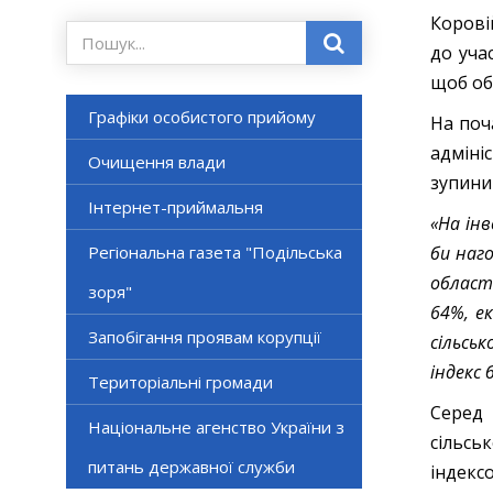
Корові
до уча
щоб об
Графіки особистого прийому
На поч
адміні
Очищення влади
зупини
Інтернет-приймальня
«На ін
Регіональна газета "Подільська
би наг
област
зоря"
64%, е
Запобігання проявам корупції
сільськ
індекс 
Територіальні громади
Серед
Національне агенство України з
сільсь
питань державної служби
індек