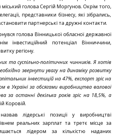
 міський голова Сергій Моргунов. Окрім того,
егації, представники бізнесу, які зібрались,
встановити партнерські та дружні контакти.
рнувся голова Вінницької обласної державної
нім інвестиційний потенціал Вінниччини,
витку регіону.
их та суспільно-політичних чинників. Я хотів
еобхідно звернути увагу на динаміку розвитку
апітальних інвестицій на 47%, експорт зріс на
ром в Україні за обсягами виробництва валової
ва за останні декілька років зріс на 18,5%, а
ій Коровій.
назвав лідерські позиції у виробництві
 рівнем реальних зарплат та третє місце за
ишається лідером за кількістю наданих