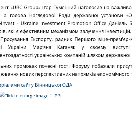
ент «UBC Group» Ігор Гуменний наголосив на важливо
у, а голова Наглядової Ради державної установи «О
eInvest - Ukraine Investment Promotion Office Даніель
рів, які є ефективним механізмом залучення інвестицій. 
 Просування Експорту, радник Першого віце-прем'єр-м
влі України Мар’яна Каганяк у своєму виступі
ентоздатності українських компаній шляхом державної п
льних промовах почесні гості Форуму побажали присут
ювання нових перспективних напрямків економічного та
еріалами сайту Вінницької ОДА