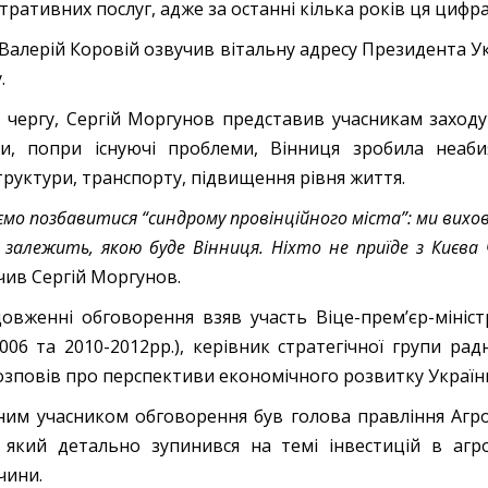
тративних послуг, адже за останні кілька років ця цифра
Валерій Коровій озвучив вітальну адресу Президента У
.
 чергу, Сергій Моргунов представив учасникам заходу 
и, попри існуючі проблеми, Вінниця зробила неаби
труктури, транспорту, підвищення рівня життя.
мо позбавитися “синдрому провінційного міста”: ми вихов
с залежить, якою буде Вінниця. Ніхто не приїде з Києва 
чив Сергій Моргунов.
овженні обговорення взяв участь Віце-прем’єр-міністр
2006 та 2010-2012рр.), керівник стратегічної групи ра
озповів про перспективи економічного розвитку Україн
им учасником обговорення був голова правління Агр
 який детально зупинився на темі інвестицій в агро
чини.