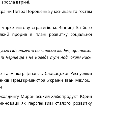
 зросла втричі.
країни Петра Порошенка учасникам та гостям
маркетингову стратегію м. Вінниці. За його
який прорив в плані розвитку соціальної
уємо і ідеологічно пояснюємо людям, що тільки
чи Чернівців і не наведе тут лад, окрім нас»,
 та міністр фінансів Словацької Республіки
дників Прем’єр-міністра України Іван Міклош,
и.
охолдингу Миронівський Хлібопродукт Юрий
інновації як перспективі сталого розвитку