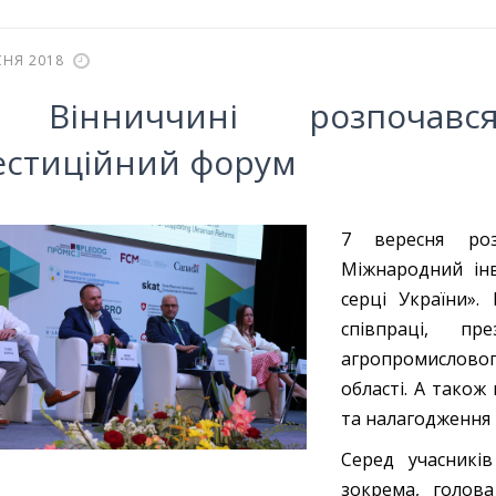
СНЯ 2018
 Вінниччині розпочав
естиційний форум
7 вересня роз
Міжнародний інв
серці України».
співпраці, пре
агропромисловог
області. А також
та налагодження 
Серед учасників
зокрема, голова