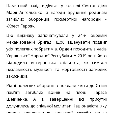
Пам’ятний захід відбувся у костелі Святої Діви
Марії Ангельської з нагоди вручення родинам
загиблих оборонців посмертної нагороди -
«Хрест Героя».
Цю відзнаку започаткували у 24-й окремій
механізованій бригаді, щоб вшанувати подвиг
усіх полеглих побратимів. Орден походить з часів
Української Народної Республіки. У 2019 році його
відродила ветеранська спільнота, як символ
незламності, мужності та жертовності загиблих
захисників.
Рідні полеглих оборонців поклали квіти до Стіни
пам’яті загиблих воїнів на площі Тараса
Шевченка. А в завершенні всі присутні
долучились до спільної молитви Націоналіста, яку
провів представник хорунжої служби полку