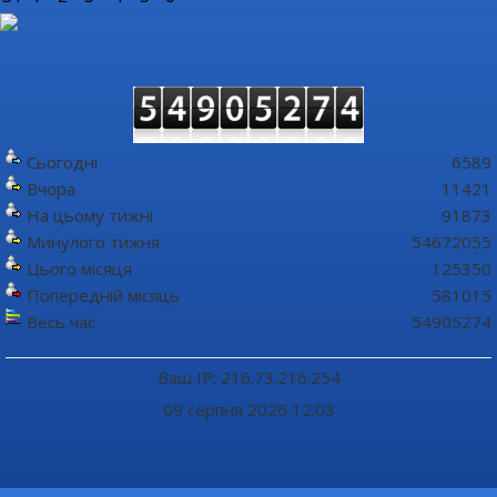
Сьогодні
6589
Вчора
11421
На цьому тижні
91873
Минулого тижня
54672055
Цього місяця
125350
Попередній місяць
581015
Весь час
54905274
Ваш IP: 216.73.216.254
09 серпня 2026 12:03