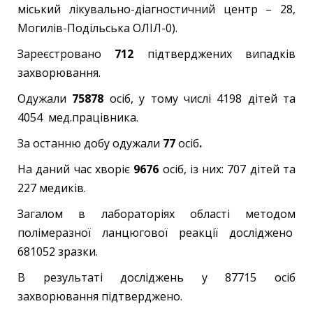
міський лікувально-діагностичний центр – 28,
Могилів-Подільська ОЛІЛ-0).
Зареєстровано
712
підтверджених випадків
захворювання.
Одужали
75878
осіб, у тому числі 4198 дітей та
4054 мед.працівника.
За останню добу одужали
77
осіб
.
На даний час хворіє
9676
осіб, із них: 707 дітей та
227 медиків.
Загалом в лабораторіях області методом
полімеразної ланцюгової реакції досліджено
681052 зразки.
В результаті досліджень у 87715 осіб
захворювання підтверджено.