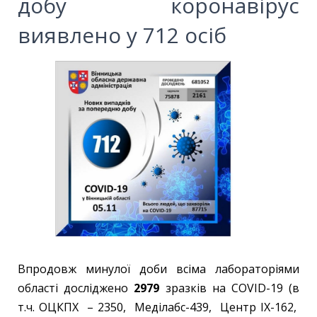
добу коронавірус
виявлено у 712 осіб
Впродовж минулої доби всіма лабораторіями
області досліджено
2979
зразків на COVID-19 (в
т.ч. ОЦКПХ – 2350, Меділабс-439, Центр ІХ-162,