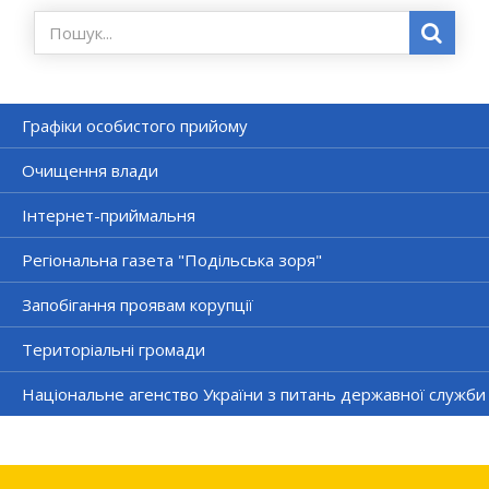
Графіки особистого прийому
Очищення влади
Інтернет-приймальня
Регіональна газета "Подільська зоря"
Запобігання проявам корупції
Територіальні громади
Національне агенство України з питань державної служби