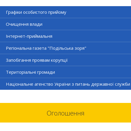
Графіки особистого прийому
Очищення влади
Інтернет-приймальня
Регіональна газета "Подільська зоря"
Запобігання проявам корупції
Територіальні громади
Національне агенство України з питань державної служби
Оголошення