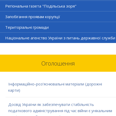
Регіональна газета "Подільська зоря"
Запобігання проявам корупції
Територіальні громади
Національне агенство України з питань державної служби
Оголошення
Інформаційно-роз'яснювальні матеріали (дорожні
карти)
Досвід України як забезпечувати стабільність
податкового адміністрування під час війни є унікальним