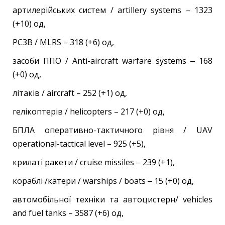
артилерійських систем / artillery systems – 1323
(+10) од,
РСЗВ / MLRS – 318 (+6) од,
засоби ППО / Anti-aircraft warfare systems ‒ 168
(+0) од,
літаків / aircraft – 252 (+1) од,
гелікоптерів / helicopters – 217 (+0) од,
БПЛА оперативно-тактичного рівня / UAV
operational-tactical level – 925 (+5),
крилаті ракети / cruise missiles ‒ 239 (+1),
кораблі /катери / warships / boats ‒ 15 (+0) од,
автомобільної техніки та автоцистерн/ vehicles
and fuel tanks – 3587 (+6) од,