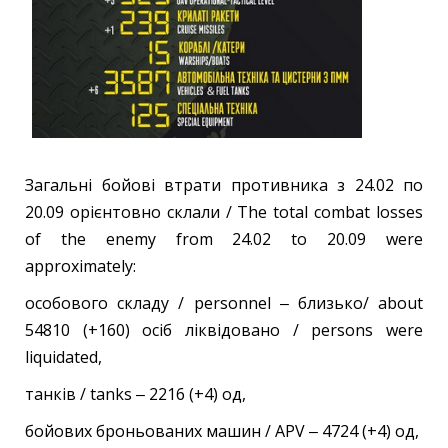
Загальні бойові втрати противника з 24.02 по
20.09 орієнтовно склали / The total combat losses
of the enemy from 24.02 to 20.09 were
approximately:
особового складу / personnel ‒ близько/ about
54810 (+160) осіб ліквідовано / persons were
liquidated,
танків / tanks ‒ 2216 (+4) од,
бойових броньованих машин / APV ‒ 4724 (+4) од,