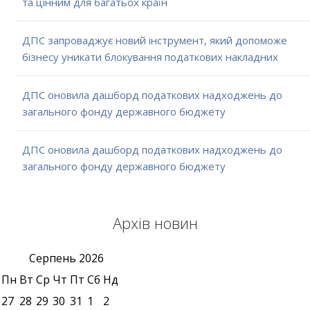
та цінним для багатьох країн
ДПС запроваджує новий інструмент, який допоможе
бізнесу уникати блокування податкових накладних
ДПС оновила дашборд податкових надходжень до
загального фонду державного бюджету
ДПС оновила дашборд податкових надходжень до
загального фонду державного бюджету
Архів новин
Серпень
2026
Пн
Вт
Ср
Чт
Пт
Сб
Нд
27
28
29
30
31
1
2