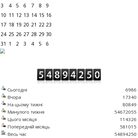
3
4
5
6
7
8
9
10
11
12
13
14
15
16
17
18
19
20
21
22
23
24
25
26
27
28
29
30
31
1
2
3
4
5
6
Сьогодні
6986
Вчора
17340
На цьому тижні
80849
Минулого тижня
54672055
Цього місяця
114326
Попередній місяць
581015
Весь час
54894250