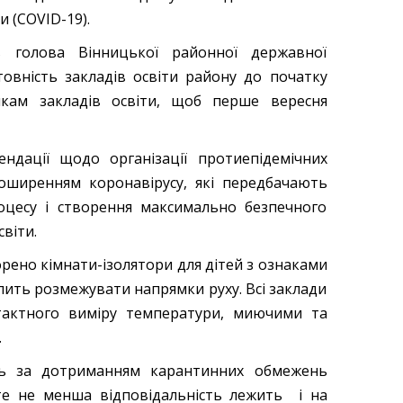
 (СОVID-19).
в голова Вінницької районної державної
товність закладів освіти району до початку
икам закладів освіти, щоб перше вересня
ндації щодо організації протиепідемічних
 поширенням коронавірусу, які передбачають
оцесу і створення максимально безпечного
світи.
орено кімнати-ізолятори для дітей з ознаками
лить розмежувати напрямки руху. Всі заклади
нтактного виміру температури, миючими та
.
сть за дотриманням карантинних обмежень
оте не менша відповідальність лежить і на