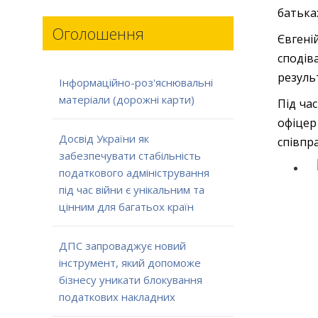
батька
Оголошення
Євгені
споді
резуль
Інформаційно-роз'яснювальні
матеріали (дорожні карти)
Під ча
офіцер
Досвід України як
співпр
забезпечувати стабільність
податкового адміністрування
під час війни є унікальним та
цінним для багатьох країн
ДПС запроваджує новий
інструмент, який допоможе
бізнесу уникати блокування
податкових накладних