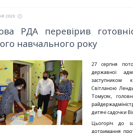
НЯ 2020
ова РДА перевірив готовніс
ого навчального року
27 серпня пото
державної адм
заступником к
Світланою Лендь
Томусяк, голов
райдержадмініс
дитячі садочки В
Цьогоріч до з
дотримання прот