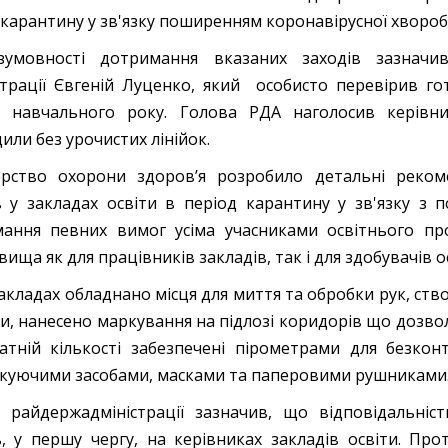
 карантину у зв'язку поширенням коронавірусної хвороби
зумовності дотримання вказаних заходів зазначи
страції Євгеній Луценко, який особисто перевірив го
о навчального року. Голова РДА наголосив керівн
или без урочистих лінійок.
ерство охорони здоров’я розробило детальні рекоме
в у закладах освіти в період карантину у зв'язку з
ання певних вимог усіма учасниками освітнього пр
ища як для працівників закладів, так і для здобувачів о
 закладах обладнано місця для миття та обробки рук, ств
и, нанесено маркування на підлозі коридорів що дозво
атній кількості забезпечені пірометрами для безко
ікуючими засобами, масками та паперовими рушниками
 райдержадміністрації зазначив, що відповідальні
, у першу чергу, на керівниках закладів освіти. Пр