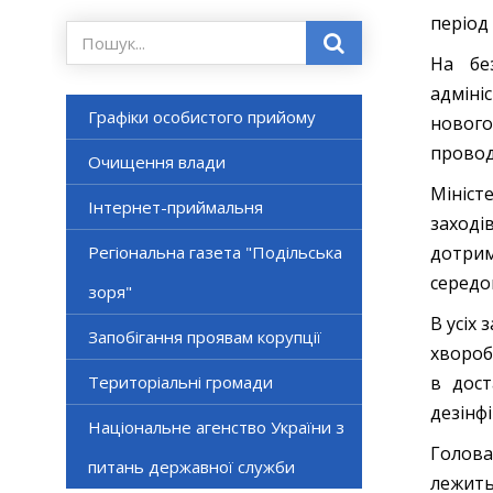
період
На бе
адміні
Графіки особистого прийому
новог
провод
Очищення влади
Мініст
Інтернет-приймальня
заході
Регіональна газета "Подільська
дотрим
середов
зоря"
В усіх
Запобігання проявам корупції
хвороб
Територіальні громади
в дост
дезінф
Національне агенство України з
Голова
питань державної служби
лежить