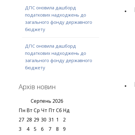
ДПС оновила дашборд
податкових надходжень до
загального фонду державного
бюджету
ДПС оновила дашборд
податкових надходжень до
загального фонду державного
бюджету
Архів новин
Серпень
2026
Пн
Вт
Ср
Чт
Пт
Сб
Нд
27
28
29
30
31
1
2
3
4
5
6
7
8
9