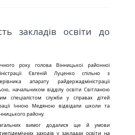
ть закладів освіти до
чного року голова Вінницької районної
іністрації Євгеній Луценко спільно з
ерівника апарату райдержадміністрації
ою, начальником відділу освіти Світланою
ним спеціалістом служби у справах дітей
трації Інною Медяною відвідали школи та
інницького району.
агальних вимог додалися ще й умови
иепідемічних заходів у закладах освіти на