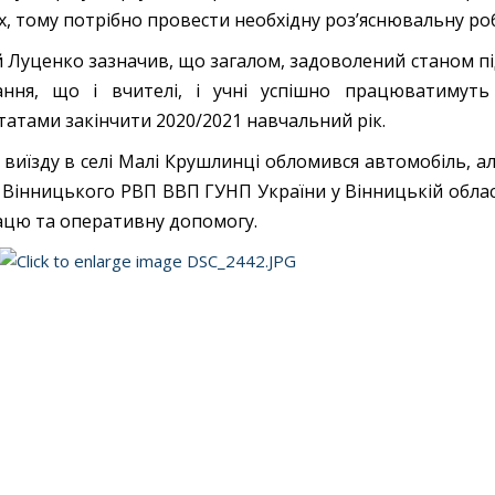
х, тому потрібно провести необхідну роз’яснювальну ро
й Луценко зазначив, що загалом, задоволений станом пі
вання, що і вчителі, і учні успішно працюватиму
татами закінчити 2020/2021 навчальний рік.
с виїзду в селі Малі Крушлинці обломився автомобіль, 
 Вінницького РВП ВВП ГУНП України у Вінницькій облас
ацю та оперативну допомогу.