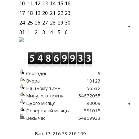
10
11
12
13
14
15
16
17
18
19
20
21
22
23
24
25
26
27
28
29
30
31
1
2
3
4
5
6
Сьогодні
9
Вчора
10123
На цьому тижні
56532
Минулого тижня
54672055
Цього місяця
90009
Попередній місяць
581015
Весь час
54869933
Ваш IP: 216.73.216.109