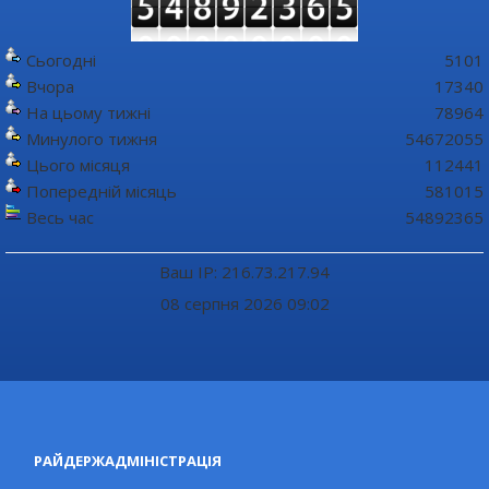
Сьогодні
5101
Вчора
17340
На цьому тижні
78964
Минулого тижня
54672055
Цього місяця
112441
Попередній місяць
581015
Весь час
54892365
Ваш IP: 216.73.217.94
08 серпня 2026 09:02
РАЙДЕРЖАДМІНІСТРАЦІЯ