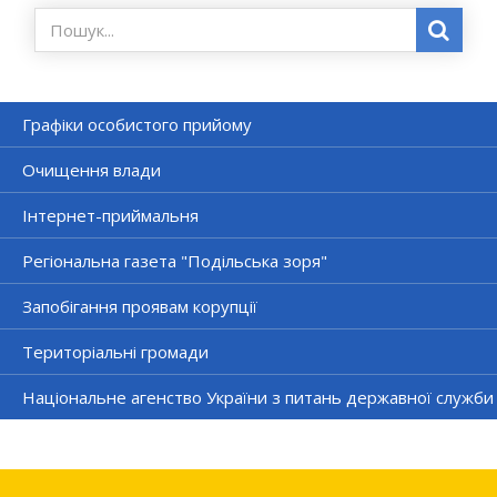
Графіки особистого прийому
Очищення влади
Інтернет-приймальня
Регіональна газета "Подільська зоря"
Запобігання проявам корупції
Територіальні громади
Національне агенство України з питань державної служби