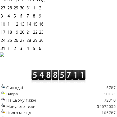
27
28
29
30
31
1
2
3
4
5
6
7
8
9
10
11
12
13
14
15
16
17
18
19
20
21
22
23
24
25
26
27
28
29
30
31
1
2
3
4
5
6
Сьогодні
15787
Вчора
10123
На цьому тижні
72310
Минулого тижня
54672055
Цього місяця
105787