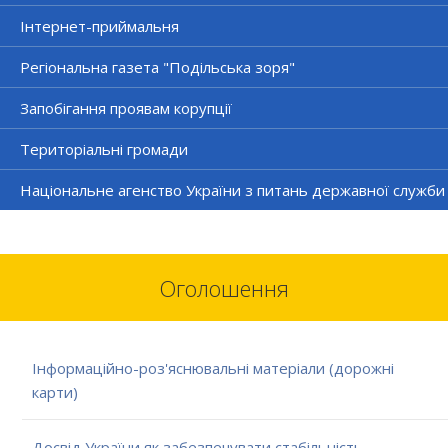
Інтернет-приймальня
Регіональна газета "Подільська зоря"
Запобігання проявам корупції
Територіальні громади
Національне агенство України з питань державної служби
Оголошення
Інформаційно-роз'яснювальні матеріали (дорожні
карти)
Досвід України як забезпечувати стабільність