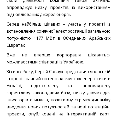
своїй діяльності компанія також активно
впроваджує низку проектів із використанням
відновлюваних джерел енергії.
Cеред найбільш цікавих – участь у проекті із
встановлення сонячної електростанції загальною
потужністю 1177 МВт в Об’єднаних Арабських
Еміратах
Вже не вперше корпорація цікавиться
можливостями співпраці із Україною.
Зі свого боку, Сергій Савчук представив японській
стороні значний потенціал «чистої» енергетики в
Україні, підготовлену та запроваджену
сприятливу законодавчу базу, низку діючих для
інвесторів стимулів, позитивну стрімку динаміку
введення нових потужностей та нові потенційні
проекти, опубліковані на Інтерактивній карті