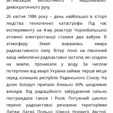
активізацію екологічного і національно-
демократичного руху.
26 квітня 1986 року – день найбільшої в історії
людства техногенної катастрофи. Під час
експерименту на 4-му реакторі Чорнобильської
атомної електростанції сталися два вибухи. В
атмосферу Землі вирвалась хмара
радіоактивного пилу. Вітер поніс на північний
захід небезпечні радіоактивні ізотопи, які осідали
на землю, проникали у воду. За числом
потерпілих від аварії Україна займає перше місце
серед колишніх республік Радянського Союзу. На
долю Білорусі припало близько 60% шкідливих
викидів. Від радіаційного забруднення сильно
постраждала також і Росія. Потужний циклон
переніс радіоактивні речовини територіями
Литви, Латвії, Польщі, Швеції, Норвегії, Австрії,