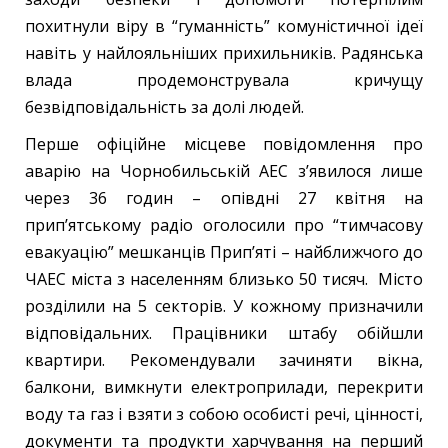
похитнули віру в “гуманність” комуністичної ідеї
навіть у найлояльніших прихильників. Радянська
влада продемонструвала кричущу
безвідповідальність за долі людей.
Перше офіційне місцеве повідомлення про
аварію на Чорнобильській АЕС зʼявилося лише
через 36 годин – опівдні 27 квітня на
припʼятському радіо оголосили про “тимчасову
евакуацію” мешканців Припʼяті – найближчого до
ЧАЕС міста з населенням близько 50 тисяч. Місто
розділили на 5 секторів. У кожному призначили
відповідальних. Працівники штабу обійшли
квартири. Рекомендували зачиняти вікна,
балкони, вимкнути електроприлади, перекрити
воду та газ і взяти з собою особисті речі, цінності,
документи та продукти харчування на перший