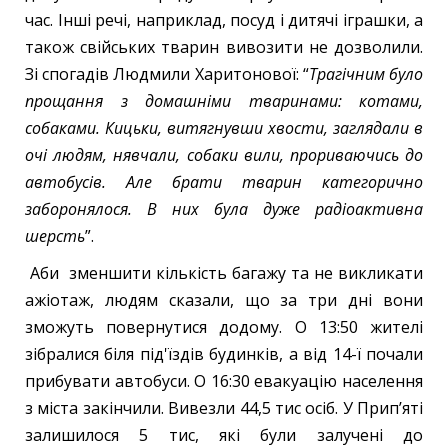
час. Інші речі, наприклад, посуд і дитячі іграшки, а
також свійських тварин вивозити не дозволили.
Зі спогадів Людмили Харитонової: “
Трагічним було
прощання з домашніми тваринами: котами,
собаками. Кицьки, витягнувши хвости, заглядали в
очі людям, нявчали, собаки вили, прориваючись до
автобусів. Але брати тварин категорично
заборонялося. В них була дуже радіоактивна
шерсть
”.
Аби зменшити кількість багажу та не викликати
ажіотаж, людям сказали, що за три дні вони
зможуть повернутися додому. О 13:50 жителі
зібралися біля під'їздів будинків, а від 14-ї почали
прибувати автобуси. О 16:30 евакуацію населення
з міста закінчили. Вивезли 44,5 тис осіб. У Прип’яті
залишилося 5 тис, які були залучені до