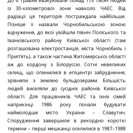
До 6 травня евакуювали понад 115 тисяч людей
із 30-кілометрової зони навколо ЧАЕС. Від
радіації ця територія постраждала найбільше.
Пізніше її назвали Чорнобильською зоною
відчуження, до якої увійшли північ Поліського та
Іванківського району Київської області (там
розташована електростанція, міста Чорнобиль і
Припʼять), а також частина Житомирської області
аж до кордону з Білоруссю. Сотні невеликих
селищ, що опинилися в епіцентрі забруднення,
зрівняли з землею бульдозерами. Більшість
людей виселяли до сусідніх районів Київської
області. Для працівників ЧАЕС та їхніх сімей
наприкінці 1986 року почали будувати
наймолодше місто України – Славутич.
Спорудження завершили в рекордно короткі
терміни – перші мешканці оселилися в 1987–1988