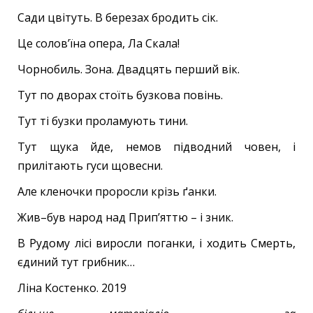
Сади цвітуть. В березах бродить сік.
Це солов’їна опера, Ла Скала!
Чорнобиль. Зона. Двадцять перший вік.
Тут по дворах стоїть бузкова повінь.
Тут ті бузки проламують тини.
Тут щука йде, немов підводний човен, і
прилітають гуси щовесни.
Але кленочки проросли крізь ґанки.
Жив–був народ над Прип’яттю – і зник.
В Рудому лісі виросли поганки, і ходить Смерть,
єдиний тут грибник…
Ліна Костенко. 2019