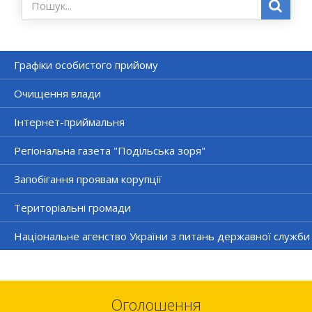
Графіки особистого прийому
Очищення влади
Інтернет-приймальня
Регіональна газета "Подільська зоря"
Запобігання проявам корупції
Територіальні громади
Національне агенство України з питань державної служби
Оголошення