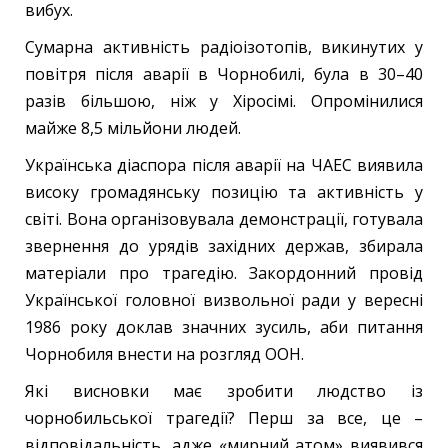
вибух.
Сумарна активність радіоізотопів, викинутих у
повітря після аварії в Чорнобилі, була в 30–40
разів більшою, ніж у Хіросімі. Опромінилися
майже 8,5 мільйони людей.
Українська діаспора після аварії на ЧАЕС виявила
високу громадянську позицію та активність у
світі. Вона організовувала демонстрації, готувала
звернення до урядів західних держав, збирала
матеріали про трагедію. Закордонний провід
Української головної визвольної ради у вересні
1986 року доклав значних зусиль, аби питання
Чорнобиля внести на розгляд ООН.
Які висновки має зробити людство із
чорнобильської трагедії? Перш за все, це –
відповідальність, адже «мирний атом» виявився