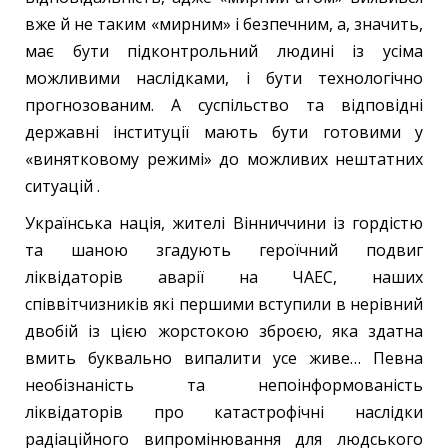
вже й не таким «мирним» і безпечним, а, значить,
має бути підконтрольний людині із усіма
можливими наслідками, і бути технологічно
прогнозованим. А суспільство та відповідні
державні інституції мають бути готовими у
«винятковому режимі» до можливих нештатних
ситуацій .
Українська нація, жителі Вінниччини із гордістю
та шаною згадують героїчний подвиг
ліквідаторів аварії на ЧАЕС, наших
співвітчизників які першими вступили в нерівний
двобій із цією жорстокою зброєю, яка здатна
вмить буквально випалити усе живе… Певна
необізнаність та непоінформованість
ліквідаторів про катастрофічні наслідки
радіаційного випромінювання для людського