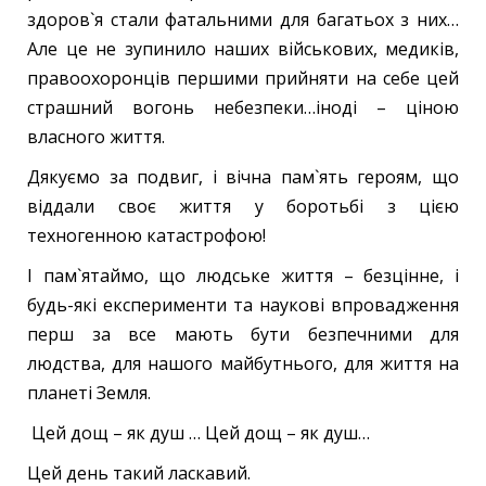
здоров`я стали фатальними для багатьох з них…
Але це не зупинило наших військових, медиків,
правоохоронців першими прийняти на себе цей
страшний вогонь небезпеки…іноді – ціною
власного життя.
Дякуємо за подвиг, і вічна пам`ять героям, що
віддали своє життя у боротьбі з цією
техногенною катастрофою!
І пам`ятаймо, що людське життя – безцінне, і
будь-які експерименти та наукові впровадження
перш за все мають бути безпечними для
людства, для нашого майбутнього, для життя на
планеті Земля.
Цей дощ – як душ … Цей дощ – як душ…
Цей день такий ласкавий.