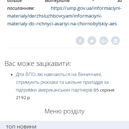
більше матеріалів – за
посиланням:
https://uinp.gov.ua/informaciyni-
materialy/derzhsluzhbovcyam/informaciyni-
materialy-do-richnyci-avariyi-na-chornobylskiy-aes
Вас може зацікавити:
Діти ВПО, які навчаються на Вінниччині,
отримують рюкзаки та шкільне приладдя за
підтримки американських партнерів
05 серпня
2192 р.
Меню розділу
ТОП НОВИНИ