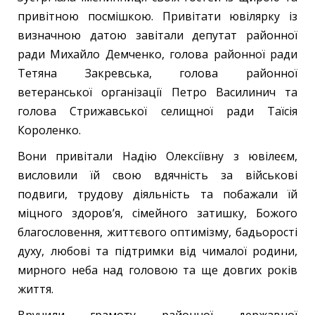
привітною посмішкою. Привітати ювілярку із
визначною датою завітали депутат районної
ради Михайло Демченко, голова районної ради
Тетяна Закревська, голова районної
ветеранської організації Петро Василинич та
голова Стрижавської селищної ради Таїсія
Короленко.
Вони привітали Надію Олексіївну з ювілеєм,
висловили їй свою вдячність за військові
подвиги, трудову діяльність та побажали їй
міцного здоров’я, сімейного затишку, Божого
благословення, життєвого оптимізму, бадьорості
духу, любові та підтримки від чималої родини,
мирного неба над головою та ще довгих років
життя.
Вручили грамоту районної державної