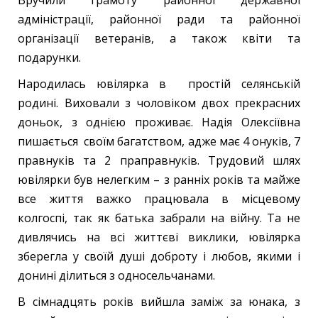
адміністрації, районної ради та районної
організації ветеранів, а також квіти та
подарунки.
Народилась ювілярка в простій селянській
родині. Виховали з чоловіком двох прекрасних
доньок, з однією проживає. Надія Олексіївна
пишається своїм багатством, адже має 4 онуків, 7
правнуків та 2 праправнуків. Трудовий шлях
ювілярки був нелегким – з ранніх років та майже
все життя важко працювала в місцевому
колгоспі, так як батька забрали на війну. Та не
дивлячись на всі життєві виклики, ювілярка
зберегла у своїй душі доброту і любов, якими і
донині ділиться з односельчанами.
В сімнадцять років вийшла заміж за юнака, з