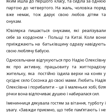
яким йшла до першого класу, та сиділа за однією
партою до четвертого. На жаль, чоловіка поряд
вже немає, тож дарує свою любов дітям та
онукам.
Ювілярка пишається онуками, які реалізували
себе за кордоном - Польщі та Китаї. Коли вони
приїжджають на батьківщину одразу навідують
свою люблячу бабусю.
Односельчани відгукуються про Надію Олексіївну
як про активну, працьовиту та життєрадісну
жительку, яка постійно їздила верхи на конях у
сусіднє село Сосонка до своєї мами. Любить Надія
Олексіївна і порибалити – це її маленьке хобі, біля
річки вона відпочиває душею і набиралася сил.
Іменинниця дякувала гостям за вітання, турботу і
увагу. «Завжди приємно, що тебе пам’ятають і не