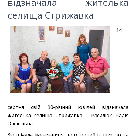
відзначала жителька
селища Стрижавка
14
серпня свій 90-річний ювілей відзначала
жителька селища Стрижавка - Василюк Надія
Олексіївна.
Зустрічала іменинниця своїх гостей із щирою та