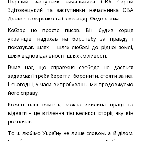
Перший заступник начальника ОВА Сергій
Здітовецький та заступники начальника ОВА
Денис Столяренко та Олександр Федорович.
Кобзар не просто писав. Він будив серця
українців, надихав на боротьбу за правду і
показував шлях – шлях любові до рідної землі,
шлях відповідальності, шлях сміливості.
Вчив нас, що справжня свобода не дається
задарма: її треба берегти, боронити, стояти за неї.
І сьогодні, у часи випробувань, ми продовжуємо
його справу.
Кожен наш вчинок, кожна хвилина праці та
відваги – це втілення тієї великої історії, яку він
розпочав.
То ж любімо Україну не лише словом, а й ділом.