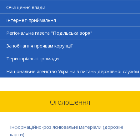
Очищення влади
Інтернет-приймальня
Регіональна газета "Подільська зоря"
Запобігання проявам корупції
Територіальні громади
Національне агенство України з питань державної служби
Оголошення
Інформаційно-роз'яснювальні матеріали (дорожні
карти)