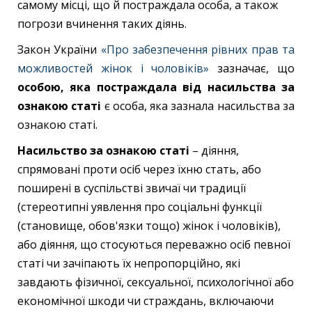
самому місці, що й постраждала особа, а також
погрози вчинення таких діянь.
Закон України
«Про забезпечення рівних прав та
можливостей жінок і чоловіків»
зазначає, що
особою, яка постраждала від насильства за
ознакою статі
є особа, яка зазнала насильства за
ознакою статі.
Насильство за ознакою статі
– діяння,
спрямовані проти осіб через їхню стать, або
поширені в суспільстві звичаї чи традиції
(стереотипні уявлення про соціальні функції
(становище, обов'язки тощо) жінок і чоловіків),
або діяння, що стосуються переважно осіб певної
статі чи зачіпають їх непропорційно, які
завдають фізичної, сексуальної, психологічної або
економічної шкоди чи страждань, включаючи