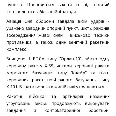
пунктів. Проводяться взяття їх під повний
контроль та стабілізаційні заходи.
Авіація Сил оборони завдала вісім ударів -
уражено взводний опорний пункт, шість районів
зосередження живої сили і військової техніки
противника, а також один зенітний ракетний
комплекс.
Знищено 1 БПЛА типу “Орлан-10”, збито одну
керовану ракету Х-59, чотири керовані ракети
морського базування типу “Калібр” та п’ять
керованих ракет повітряного базування типу
Х-101. Втрати ворога в живій силі уточнюються.
Ракетні війська та артилерія наземних
угруповань військ продовжують виконувати
завдання з контрбатарейної боротьби,