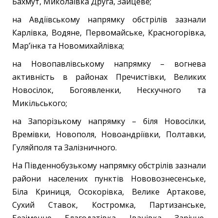
Бахмут, Миколаївка Друга, Зайцеве;
на Авдіївському напрямку обстрілів зазнали
Карлівка, Водяне, Первомайське, Красногорівка,
Мар’їнка та Новомихайлівка;
на Новопавлівському напрямку – вогнева
активність в районах Пречистівки, Великих
Новосілок, Богоявленки, Нескучного та
Микільського;
на Запорізькому напрямку – біля Новосілки,
Времівки, Новополя, Новоандріївки, Полтавки,
Гуляйполя та Залізничного.
На Південнобузькому напрямку обстрілів зазнали
райони населених пунктів Нововознесенське,
Біла Криниця, Осокорівка, Велике Артакове,
Сухий Ставок, Костромка, Партизанське,
Безіменне, Благодатівка, Іванівка, Зарічне,