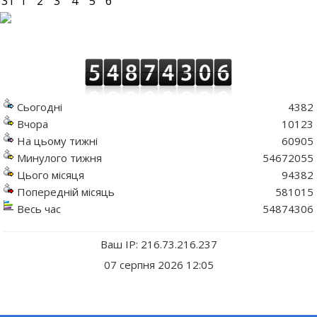
31
1
2
3
4
5
6
Сьогодні
4382
Вчора
10123
На цьому тижні
60905
Минулого тижня
54672055
Цього місяця
94382
Попередній місяць
581015
Весь час
54874306
Ваш IP: 216.73.216.237
07 серпня 2026 12:05