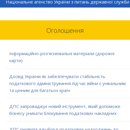
Національне агенство України з питань державної служби
Оголошення
Інформаційно-роз'яснювальні матеріали (дорожні
карти)
Досвід України як забезпечувати стабільність
податкового адміністрування під час війни є унікальним
та цінним для багатьох країн
ДПС запроваджує новий інструмент, який допоможе
бізнесу уникати блокування податкових накладних
ДПС оновила дашборд податкових надходжень до