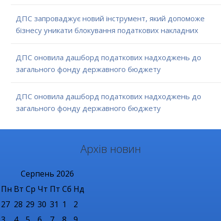
ДПС запроваджує новий інструмент, який допоможе
бізнесу уникати блокування податкових накладних
ДПС оновила дашборд податкових надходжень до
загального фонду державного бюджету
ДПС оновила дашборд податкових надходжень до
загального фонду державного бюджету
Архів новин
Серпень
2026
Пн
Вт
Ср
Чт
Пт
Сб
Нд
27
28
29
30
31
1
2
3
4
5
6
7
8
9