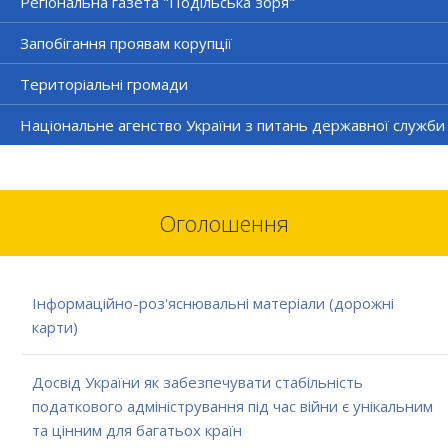
Регіональна газета "Подільська зоря"
Запобігання проявам корупції
Територіальні громади
Національне агенство України з питань державної служби
Оголошення
Інформаційно-роз'яснювальні матеріали (дорожні
карти)
Досвід України як забезпечувати стабільність
податкового адміністрування під час війни є унікальним
та цінним для багатьох країн