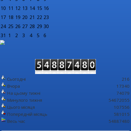
10
11
12
13
14
15
16
17
18
19
20
21
22
23
24
25
26
27
28
29
30
31
1
2
3
4
5
6
Сьогодні
216
Вчора
17340
На цьому тижні
74079
Минулого тижня
54672055
Цього місяця
107556
Попередній місяць
581015
Весь час
54887480