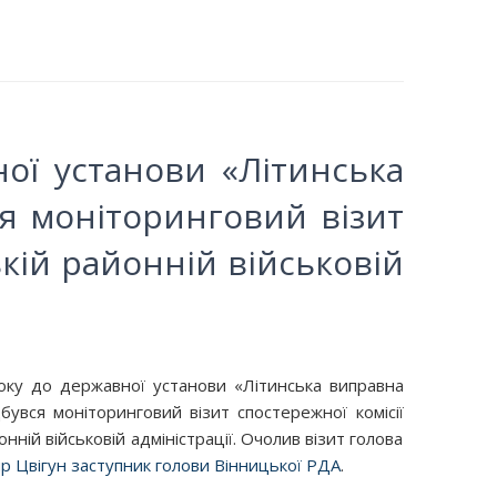
ої установи «Літинська
я моніторинговий візит
ькій районній військовій
оку до державної установи «Літинська виправна
бувся моніторинговий візит спостережної комісії
нній військовій адміністрації. Очолив візит голова
 Цвігун заступник голови Вінницької РДА
.