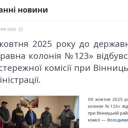
анні новини
НЯ 2025
жовтня 2025 року до державн
равна колонія №123» відбувс
стережної комісії при Вінниц
ністрації.
09 жовтня 2025 р
колонія №123» від
при Вінницькій райо
комісії —
Володимир