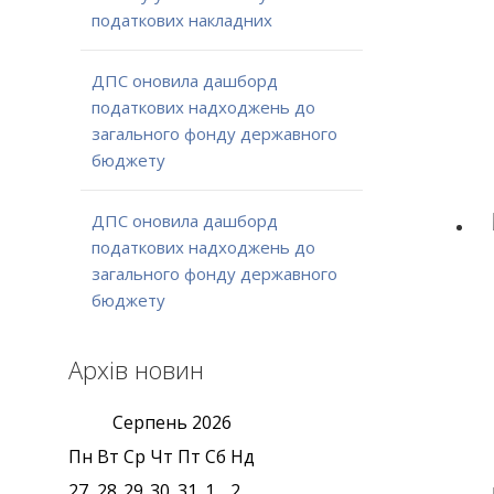
податкових накладних
ДПС оновила дашборд
податкових надходжень до
загального фонду державного
бюджету
ДПС оновила дашборд
податкових надходжень до
загального фонду державного
бюджету
Архів новин
Серпень
2026
Пн
Вт
Ср
Чт
Пт
Сб
Нд
27
28
29
30
31
1
2