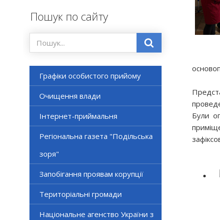
Пошук по сайту
основоп
Графіки особистого прийому
Предста
Очищення влади
проведе
Були ог
Інтернет-приймальня
приміще
Регіональна газета "Подільська
зафіксо
зоря"
Запобігання проявам корупції
Територіальні громади
Національне агенство України з