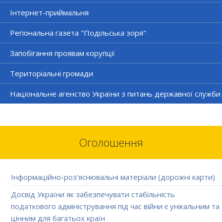
Інтернет-приймальня
Регіональна газета "Подільська зоря"
Запобігання проявам корупції
Територіальні громади
Національне агенство України з питань державної служби
Оголошення
Інформаційно-роз'яснювальні матеріали (дорожні карти)
Досвід України як забезпечувати стабільність
податкового адміністрування під час війни є унікальним та
цінним для багатьох країн