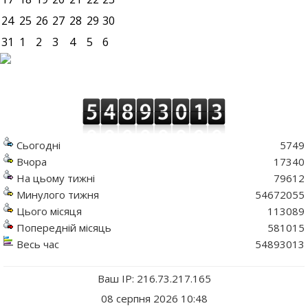
24
25
26
27
28
29
30
31
1
2
3
4
5
6
Сьогодні
5749
Вчора
17340
На цьому тижні
79612
Минулого тижня
54672055
Цього місяця
113089
Попередній місяць
581015
Весь час
54893013
Ваш IP: 216.73.217.165
08 серпня 2026 10:48