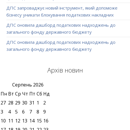
ДПС запроваджує новий інструмент, який допоможе
бізнесу уникати блокування податкових накладних
ДПС оновила дашборд податкових надходжень до
загального фонду державного бюджету
ДПС оновила дашборд податкових надходжень до
загального фонду державного бюджету
Архів новин
Серпень
2026
Пн
Вт
Ср
Чт
Пт
Сб
Нд
27
28
29
30
31
1
2
3
4
5
6
7
8
9
10
11
12
13
14
15
16
17
18
19
20
21
22
23