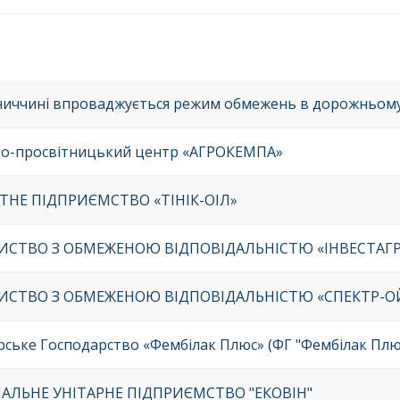
ниччині впроваджується режим обмежень в дорожньому 
о-просвітницький центр «АГРОКЕМПА»
ТНЕ ПІДПРИЄМСТВО «ТІНІК-ОІЛ»
ИСТВО З ОБМЕЖЕНОЮ ВІДПОВІДАЛЬНІСТЮ «ІНВЕСТАГР
ИСТВО З ОБМЕЖЕНОЮ ВІДПОВІДАЛЬНІСТЮ «СПЕКТР-ОЙ
ське Господарство «Фембілак Плюс» (ФГ "Фембілак Плю
АЛЬНЕ УНІТАРНЕ ПІДПРИЄМСТВО "ЕКОВІН"