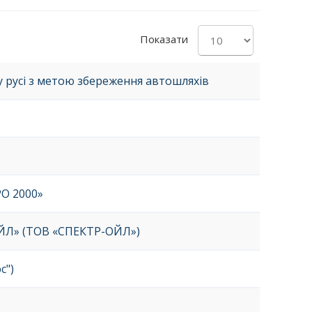
Показати
русі з метою збереження автошляхів
О 2000»
Л» (ТОВ «СПЕКТР-ОЙЛ»)
с")