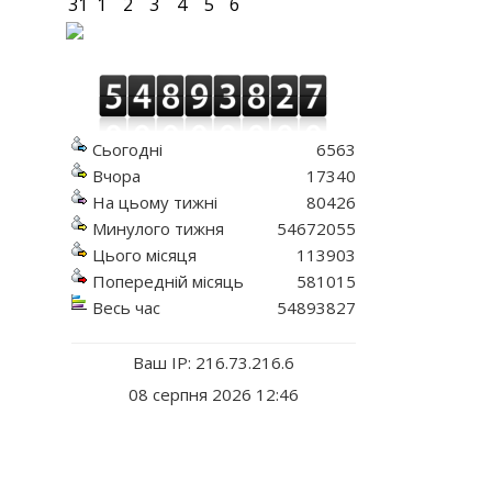
31
1
2
3
4
5
6
Сьогодні
6563
Вчора
17340
На цьому тижні
80426
Минулого тижня
54672055
Цього місяця
113903
Попередній місяць
581015
Весь час
54893827
Ваш IP: 216.73.216.6
08 серпня 2026 12:46