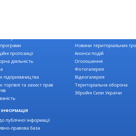
КА РАЙОНУ
НОВИНИ
Топ новини
 закупівлі
Останні новини
 програми
Новини територіальних гр
ійні пропозиції
Анонси подій
орна діяльність
Оголошення
ка
Фотогалерея
к підприємництва
Відеогалерея
 торгівлі та захист прав
Територіальна оборона
чів
Збройні Сили України
ваність
 ІНФОРМАЦІЯ
о публічної інформації
вно-правова база