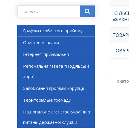
"СІЛЬ
«ЖАХНІ
Графіки особистого прийому
ТОВАР
Очищення влади
ТОВАР
Інтернет-приймальня
Регіональна газета "Подільська
зоря"
Почато
Запобігання проявам корупції
Територіальні громади
Національне агенство України з
питань державної служби