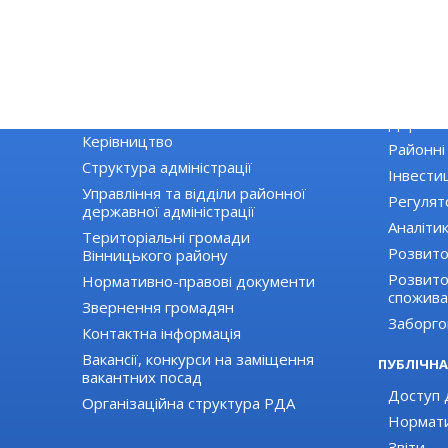
РАЙДЕРЖАДМІНІСТРАЦІЯ
ЕКОНОМІ
Основні завдання та нормативно-
Екологія
правові засади діяльності
Державні
Керівництво
Районні
Структура адміністрації
Інвестиц
Управління та відділи районної
Регулят
державної адміністрації
Аналіти
Територіальні громади
Розвито
Вінницького району
Розвиток
Нормативно-правові документи
спожива
Звернення громадян
Заборго
Контактна інформація
Вакансії, конкурси на заміщення
ПУБЛІЧНА
вакантних посад
Доступ д
Організаційна структура РДА
Нормати
Звіти