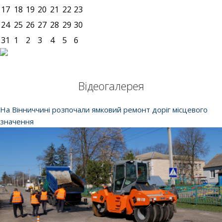
17
18
19
20
21
22
23
24
25
26
27
28
29
30
31
1
2
3
4
5
6
Відеогалерея
На Вінниччині розпочали ямковий ремонт доріг місцевого
значення