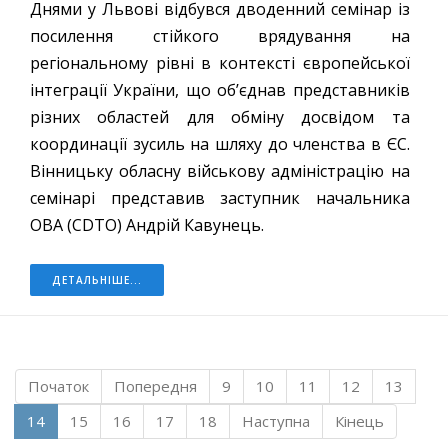
Днями у Львові відбувся дводенний семінар із
посилення стійкого врядування на
регіональному рівні в контексті європейської
інтеграції України, що об’єднав представників
різних областей для обміну досвідом та
координації зусиль на шляху до членства в ЄС.
Вінницьку обласну військову адміністрацію на
семінарі представив заступник начальника
ОВА (CDTO) Андрій Кавунець.
ДЕТАЛЬНІШЕ...
Початок
Попередня
9
10
11
12
13
14
15
16
17
18
Наступна
Кінець