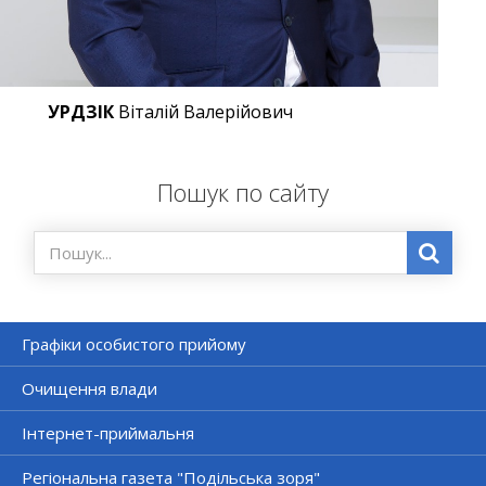
УРДЗІК
Віталій Валерійович
Пошук по сайту
Графіки особистого прийому
Очищення влади
Інтернет-приймальня
Регіональна газета "Подільська зоря"