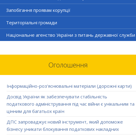
Запобігання проявам корупції
Територіальні громади
Національне агенство України з питань державної служби
Оголошення
Інформаційно-роз'яснювальні матеріали (дорожні карти)
Досвід України як забезпечувати стабільність
податкового адміністрування під час війни є унікальним та
цінним для багатьох країн
ДПС запроваджує новий інструмент, який допоможе
бізнесу уникати блокування податкових накладних