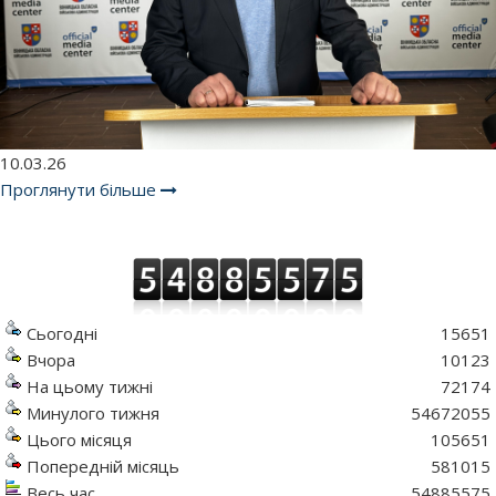
10.03.26
Проглянути більше
Сьогодні
15651
Вчора
10123
На цьому тижні
72174
Минулого тижня
54672055
Цього місяця
105651
Попередній місяць
581015
Весь час
54885575