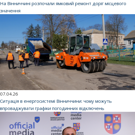
На Вінниччині розпочали ямковий ремонт доріг місцевого
значення
07.04.26
Ситуація в енергосистемі Вінниччини: чому можуть
впроваджувати графіки погодинних відключень