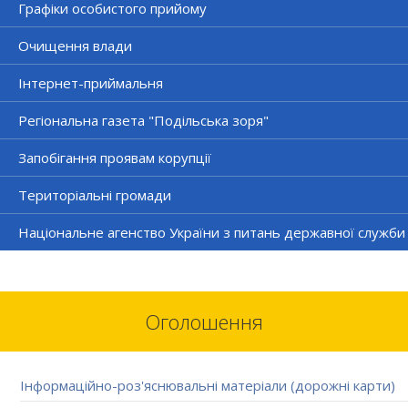
Графіки особистого прийому
Очищення влади
Інтернет-приймальня
Регіональна газета "Подільська зоря"
Запобігання проявам корупції
Територіальні громади
Національне агенство України з питань державної служби
Оголошення
Інформаційно-роз'яснювальні матеріали (дорожні карти)