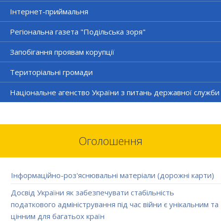
Інтернет-приймальня
Регіональна газета "Подільська зоря"
Запобігання проявам корупції
Територіальні громади
Національне агенство України з питань державної служби
Оголошення
Інформаційно-роз'яснювальні матеріали (дорожні карти)
Досвід України як забезпечувати стабільність
податкового адміністрування під час війни є унікальним та
цінним для багатьох країн