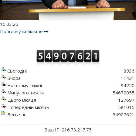
10.03.26
Проглянути більше
Сьогодні
8936
Вчора
11421
На цьому тижні
94220
Минулого тижня
54672055
Цього місяця
127697
Попередній місяць
581015
Весь час
54907621
Ваш IP: 216.73.217.75