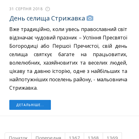
31 СЕРПНЯ 2018
День селища Стрижавка
Вже традиційно, коли увесь православний світ
відзначає чудовий празник – Успіння Пресвятої
Богородиці або Першої Пречистої, свій день
селища святкує багате на працьовитих,
волелюбних, хазяйновитих та веселих людей,
цікаву та давню історію, одне з найбільших та
найпотужніших поселень району, - мальовнича
Стрижавка.
ДЕТАЛЬНІШЕ...
Початок
Попередня
1367
1368
1369