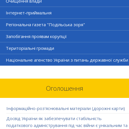
Очищення влади
Інтернет-приймальня
Регіональна газета "Подільська зоря"
Запобігання проявам корупції
Територіальні громади
Національне агенство України з питань державної служби
Оголошення
Інформаційно-роз'яснювальні матеріали (дорожні карти)
Досвід України як забезпечувати стабільність
податкового адміністрування під час війни є унікальним та