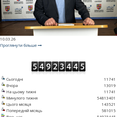
10.03.26
Проглянути більше
Сьогодні
11741
Вчора
13019
На цьому тижні
11741
Минулого тижня
54813401
Цього місяця
143521
Попередній місяць
581015
Весь час
54923445