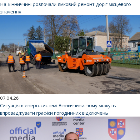
На Вінниччині розпочали ямковий ремонт доріг місцевого
значення
07.04.26
Ситуація в енергосистемі Вінниччини: чому можуть
впроваджувати графіки погодинних відключень