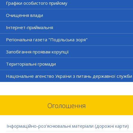
Графіки особистого прийому
Очищення влади
Інтернет-приймальня
Регіональна газета "Подільська зоря"
Запобігання проявам корупції
Територіальні громади
Національне агенство України з питань державної служби
Оголошення
Інформаційно-роз'яснювальні матеріали (дорожні карти)