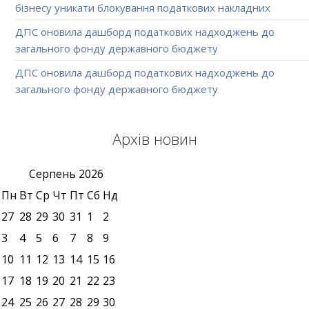
бізнесу уникати блокування податкових накладних
ДПС оновила дашборд податкових надходжень до
загального фонду державного бюджету
ДПС оновила дашборд податкових надходжень до
загального фонду державного бюджету
Архів новин
Серпень
2026
Пн
Вт
Ср
Чт
Пт
Сб
Нд
27
28
29
30
31
1
2
3
4
5
6
7
8
9
10
11
12
13
14
15
16
17
18
19
20
21
22
23
24
25
26
27
28
29
30