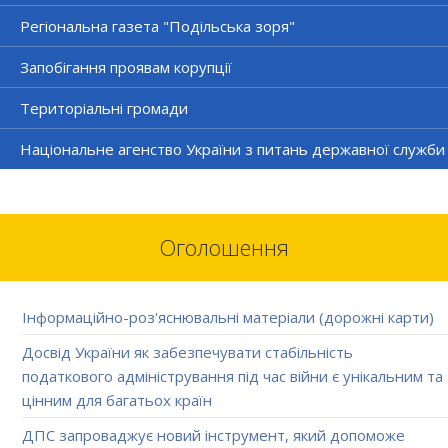
Регіональна газета "Подільська зоря"
Запобігання проявам корупції
Територіальні громади
Національне агенство України з питань державної служби
Оголошення
Інформаційно-роз'яснювальні матеріали (дорожні карти)
Досвід України як забезпечувати стабільність
податкового адміністрування під час війни є унікальним та
цінним для багатьох країн
ДПС запроваджує новий інструмент, який допоможе