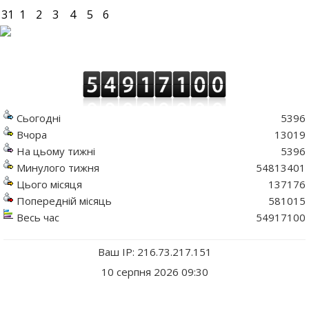
31
1
2
3
4
5
6
Сьогодні
5396
Вчора
13019
На цьому тижні
5396
Минулого тижня
54813401
Цього місяця
137176
Попередній місяць
581015
Весь час
54917100
Ваш IP: 216.73.217.151
10 серпня 2026 09:30