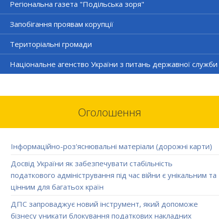
Регіональна газета "Подільська зоря"
Запобігання проявам корупції
Територіальні громади
Національне агенство України з питань державної служби
Оголошення
Інформаційно-роз'яснювальні матеріали (дорожні карти)
Досвід України як забезпечувати стабільність
податкового адміністрування під час війни є унікальним та
цінним для багатьох країн
ДПС запроваджує новий інструмент, який допоможе
бізнесу уникати блокування податкових накладних