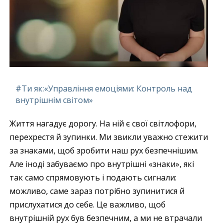
#Ти як:«Управління емоціями: Контроль над
внутрішнім світом»
Життя нагадує дорогу. На ній є свої світлофори,
перехрестя й зупинки. Ми звикли уважно стежити
за знаками, щоб зробити наш рух безпечнішим.
Але іноді забуваємо про внутрішні «знаки», які
так само спрямовують і подають сигнали:
можливо, саме зараз потрібно зупинитися й
прислухатися до себе. Це важливо, щоб
внутрішній рух був безпечним, а ми не втрачали