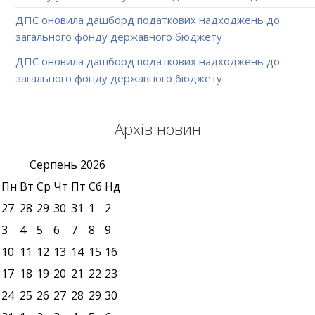
ДПС оновила дашборд податкових надходжень до
загального фонду державного бюджету
ДПС оновила дашборд податкових надходжень до
загального фонду державного бюджету
Архів новин
Серпень
2026
Пн
Вт
Ср
Чт
Пт
Сб
Нд
27
28
29
30
31
1
2
3
4
5
6
7
8
9
10
11
12
13
14
15
16
17
18
19
20
21
22
23
24
25
26
27
28
29
30