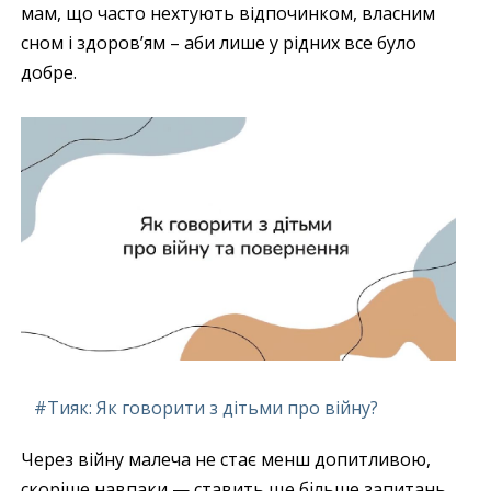
мам, що часто нехтують відпочинком, власним
сном і здоров’ям – аби лише у рідних все було
добре.
#Тияк: Як говорити з дітьми про війну?
Через війну малеча не стає менш допитливою,
скоріше навпаки — ставить ще більше запитань,