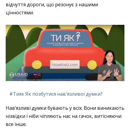
відчуття дороги, що резонує з нашими
цінностями.
#Тияк Як позбутися нав'язливої думки?
Нав’язливі думки бувають у всіх. Вони виникають
нізвідки і ніби чіпляють нас на гачок, витісняючи
все інше.