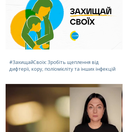
#ЗахищайСвоїх: Зробіть щеплення від
дифтерії, кору, поліомієліту та інших інфекцій