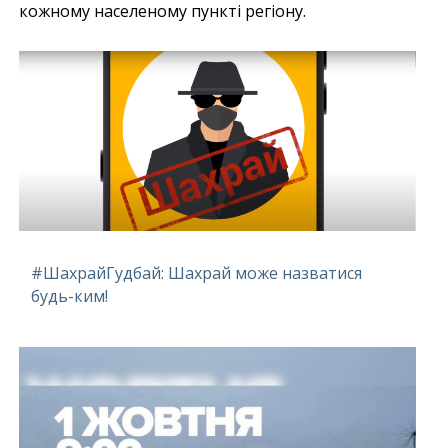
кожному населеному пункті регіону.
#ШахрайГудбай: Шахрай може назватися
будь-ким!