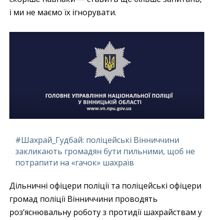
і ми не маємо їх ігнорувати.
#Шахрай_Гудбай: поліцейські Вінниччини
закликають громадян бути пильними, щоб не
потрапити на «гачок» шахраїв
Дільничні офіцери поліції та поліцейські офіцери
громад поліції Вінниччини проводять
роз’яснювальну роботу з протидії шахрайствам у