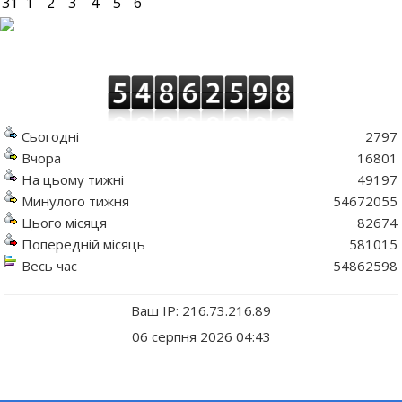
31
1
2
3
4
5
6
Сьогодні
2797
Вчора
16801
На цьому тижні
49197
Минулого тижня
54672055
Цього місяця
82674
Попередній місяць
581015
Весь час
54862598
Ваш IP: 216.73.216.89
06 серпня 2026 04:43