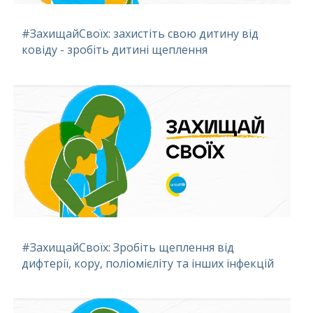
#ЗахищайСвоїх: захистіть свою дитину від
ковіду - зробіть дитині щеплення
#ЗахищайСвоїх: Зробіть щеплення від
дифтерії, кору, поліомієліту та інших інфекцій