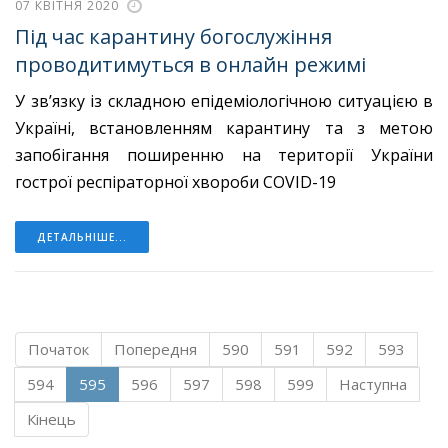
07 КВІТНЯ 2020
Під час карантину богослужіння
проводитимуться в онлайн режимі
У зв’язку із складною епідеміологічною ситуацією в
Україні, встановленням карантину та з метою
запобігання поширенню на території України
гострої респіраторної хвороби COVID-19
ДЕТАЛЬНІШЕ...
Початок
Попередня
590
591
592
593
594
595
596
597
598
599
Наступна
Кінець