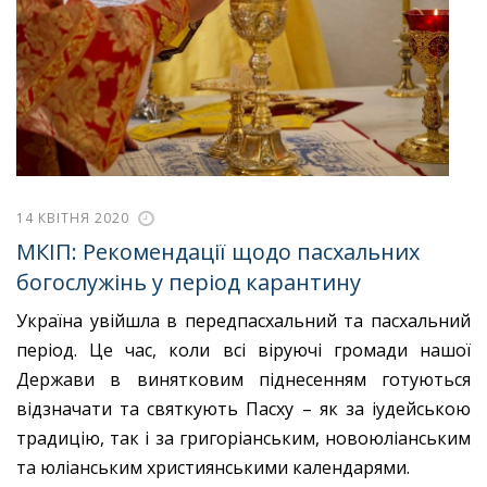
14 КВІТНЯ 2020
МКІП: Рекомендації щодо пасхальних
богослужінь у період карантину
Україна увійшла в передпасхальний та пасхальний
період. Це час, коли всі віруючі громади нашої
Держави в винятковим піднесенням готуються
відзначати та святкують Пасху – як за іудейською
традицію, так і за григоріанським, новоюліанським
та юліанським християнськими календарями.