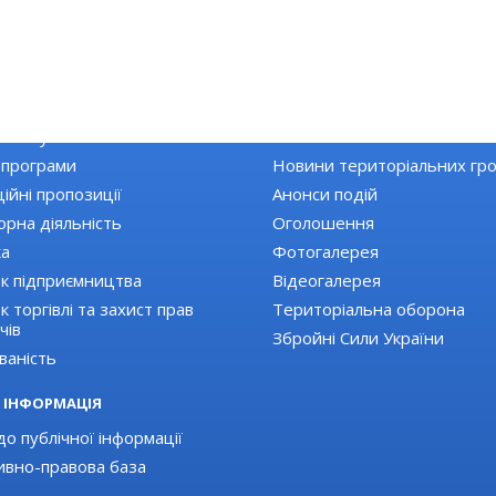
КА РАЙОНУ
НОВИНИ
Топ новини
 закупівлі
Останні новини
 програми
Новини територіальних гр
ійні пропозиції
Анонси подій
орна діяльність
Оголошення
ка
Фотогалерея
к підприємництва
Відеогалерея
 торгівлі та захист прав
Територіальна оборона
чів
Збройні Сили України
ваність
 ІНФОРМАЦІЯ
о публічної інформації
вно-правова база