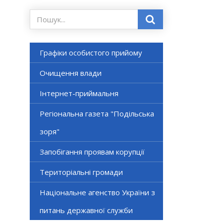
Графіки особистого прийому
Очищення влади
Інтернет-приймальня
Регіональна газета "Подільська
зоря"
Запобігання проявам корупції
Територіальні громади
Національне агенство України з
питань державної служби