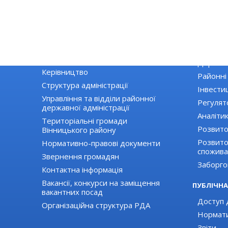
РАЙДЕРЖАДМІНІСТРАЦІЯ
ЕКОНОМІ
Основні завдання та нормативно-
Екологія
правові засади діяльності
Державні
Керівництво
Районні
Структура адміністрації
Інвестиц
Управління та відділи районної
Регулят
державної адміністрації
Аналіти
Територіальні громади
Розвито
Вінницького району
Розвиток
Нормативно-правові документи
спожива
Звернення громадян
Заборго
Контактна інформація
Вакансії, конкурси на заміщення
ПУБЛІЧНА
вакантних посад
Доступ д
Організаційна структура РДА
Нормати
Звіти