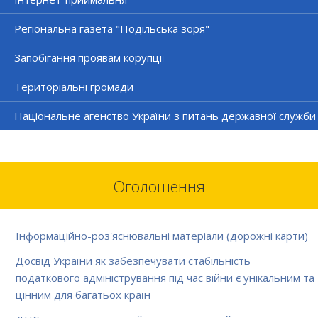
Регіональна газета "Подільська зоря"
Запобігання проявам корупції
Територіальні громади
Національне агенство України з питань державної служби
Оголошення
Інформаційно-роз'яснювальні матеріали (дорожні карти)
Досвід України як забезпечувати стабільність
податкового адміністрування під час війни є унікальним та
цінним для багатьох країн