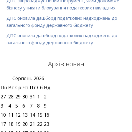
ДПС запроваджує новий інструмент, який допоможе
бізнесу уникати блокування податкових накладних
ДПС оновила дашборд податкових надходжень до
загального фонду державного бюджету
ДПС оновила дашборд податкових надходжень до
загального фонду державного бюджету
Архів новин
Серпень
2026
Пн
Вт
Ср
Чт
Пт
Сб
Нд
27
28
29
30
31
1
2
3
4
5
6
7
8
9
10
11
12
13
14
15
16
17
18
19
20
21
22
23