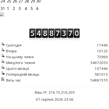
24
25
26
27
28
29
30
31
1
2
3
4
5
6
Сьогодні
17446
Вчора
10123
На цьому тижні
73969
Минулого тижня
54672055
Цього місяця
107446
Попередній місяць
581015
Весь час
54887370
Ваш IP: 216.73.216.205
07 серпня 2026 23:56