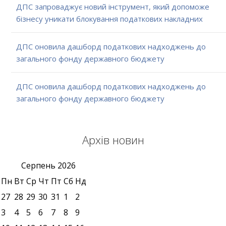
ДПС запроваджує новий інструмент, який допоможе
бізнесу уникати блокування податкових накладних
ДПС оновила дашборд податкових надходжень до
загального фонду державного бюджету
ДПС оновила дашборд податкових надходжень до
загального фонду державного бюджету
Архів новин
Серпень
2026
Пн
Вт
Ср
Чт
Пт
Сб
Нд
27
28
29
30
31
1
2
3
4
5
6
7
8
9