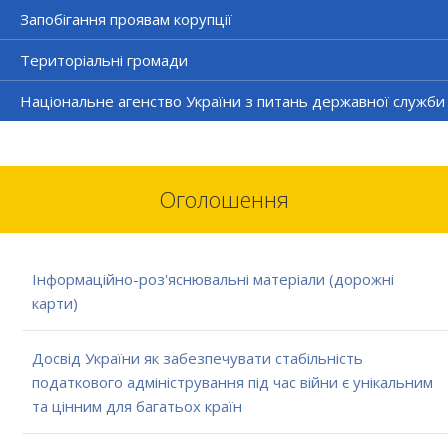
Запобігання проявам корупції
Територіальні громади
Національне агенство України з питань державної служби
Оголошення
Інформаційно-роз'яснювальні матеріали (дорожні
карти)
Досвід України як забезпечувати стабільність
податкового адміністрування під час війни є унікальним
та цінним для багатьох країн