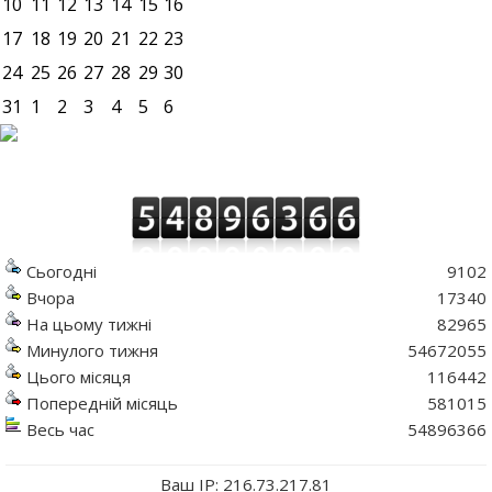
10
11
12
13
14
15
16
17
18
19
20
21
22
23
24
25
26
27
28
29
30
31
1
2
3
4
5
6
Сьогодні
9102
Вчора
17340
На цьому тижні
82965
Минулого тижня
54672055
Цього місяця
116442
Попередній місяць
581015
Весь час
54896366
Ваш IP: 216.73.217.81