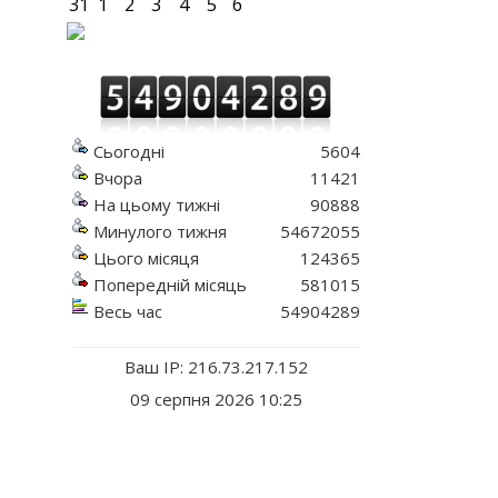
31
1
2
3
4
5
6
Сьогодні
5604
Вчора
11421
На цьому тижні
90888
Минулого тижня
54672055
Цього місяця
124365
Попередній місяць
581015
Весь час
54904289
Ваш IP: 216.73.217.152
09 серпня 2026 10:25