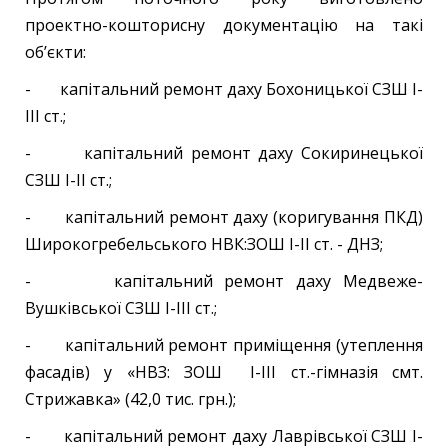
проектно-кошторисну документацію на такі
об’єкти:
- капітальний ремонт даху Бохоницької СЗШ І-
ІІІ ст.;
- капітальний ремонт даху Сокиринецької
СЗШ І-ІІ ст.;
- капітальний ремонт даху (коригування ПКД)
Широкогребельського НВК:ЗОШ І-ІІ ст. - ДНЗ;
- капітальний ремонт даху Медвеже-
Вушківської СЗШ І-ІІІ ст.;
- капітальний ремонт приміщення (утеплення
фасадів) у «НВЗ: ЗОШ І-ІІІ ст.-гімназія смт.
Стрижавка» (42,0 тис. грн.);
- капітальний ремонт даху Лаврівської СЗШ І-