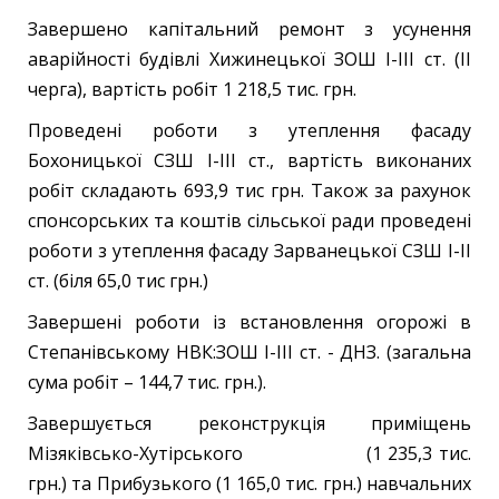
Завершено капітальний ремонт з усунення
аварійності будівлі Хижинецької ЗОШ І-ІІІ ст. (ІІ
черга), вартість робіт 1 218,5 тис. грн.
Проведені роботи з утеплення фасаду
Бохоницької СЗШ І-ІІІ ст., вартість виконаних
робіт складають 693,9 тис грн. Також за рахунок
спонсорських та коштів сільської ради проведені
роботи з утеплення фасаду Зарванецької СЗШ І-ІІ
ст. (біля 65,0 тис грн.)
Завершені роботи із встановлення огорожі в
Степанівському НВК:ЗОШ І-ІІІ ст. - ДНЗ. (загальна
сума робіт – 144,7 тис. грн.).
Завершується реконструкція приміщень
Мізяківсько-Хутірського (1 235,3 тис.
грн.) та Прибузького (1 165,0 тис. грн.) навчальних