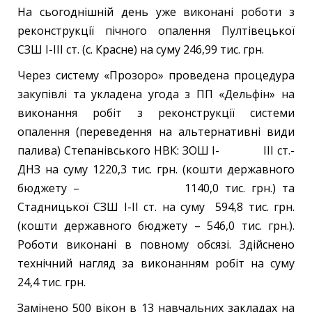
На сьогоднішній день уже виконані роботи з
реконструкції пічного опалення Пултівецької
СЗШ І-ІІІ ст. (с. Красне) на суму 246,99 тис. грн.
Через систему «Прозоро» проведена процедура
закупівлі та укладена угода з ПП «Дельфін» на
виконання робіт з реконструкції системи
опалення (переведення на альтернативні види
палива) Степанівського НВК: ЗОШ І- ІІІ ст.-
ДНЗ на суму 1220,3 тис. грн. (кошти державного
бюджету – 1140,0 тис. грн.)
та
Стадницької
СЗШ І-ІІ ст. на суму 594,8 тис. грн.
(кошти державного бюджету – 546,0 тис. грн.).
Роботи виконані в повному обсязі. Здійснено
технічний нагляд за виконанням робіт на суму
24,4 тис. грн.
Замінено 500 вікон в 13 навчальних закладах на