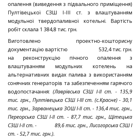
опалення (виведення з підвального приміщення)
Пултівецької СЗШ І-ІІІ ст. з влаштуванням
модульної твердопаливної котельні. Вартість
робіт склала 1 384,8 тис. грн.
Виготовлено проектно-кошторисну
документацію вартістю 532,4 тис. грн.
на реконструкцію пічного опалення з
влаштуванням модульних котелень на
альтернативних видах палива з використанням
сонячних генераторів та забезпеченням гарячого
водопостачання:
(Лаврівська СЗШ І-ІІ ст. - 135,9
тис. грн., Пултівецька СЗШ І-ІІІ ст. (с.Красне) - 30,1
тис. грн., Зарванецька ЗОШ І-ІІ ст. - 136,4 тис. грн.,
Переорська СЗШ І-ІІ ст. - 87,7 тис. грн., Щітецька
СЗШ І-ІІ ст. - 89,6 тис. грн., Лисогорська СЗШ І
ст. - 52,7 тис. грн.).