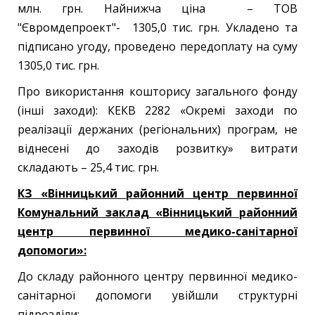
млн. грн. Найнижча ціна – ТОВ
"Євромдепроект"- 1305,0 тис. грн. Укладено та
підписано угоду, проведено передоплату на суму
1305,0 тис. грн.
Про використання кошторису загального фонду
(інші заходи): КЕКВ 2282 «Окремі заходи по
реалізації держаних (регіональних) програм, не
віднесені до заходів розвитку» витрати
складають – 25,4 тис. грн.
КЗ «Вінницький районний центр первинної
Комунальний заклад «Вінницький районний
центр первинної медико-санітарної
допомоги»:
До складу районного центру первинної медико-
санітарної допомоги увійшли структурні
підрозділи: