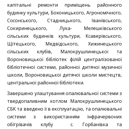
капітальні ремонти приміщень районного
будинку культури, Бохоницького, Агрономічного,
Сосонського, Стадницького, Іванівського,
Сокиринецького, Лука- Мелешківського
сільських будинків культури, Ксаверівського,
Щітецького, Медвідського, Хижинецького
сільських клубів, Малокрушлинецької та
Вороновицької бібліотек філій централізованої
бібліотечної системи, районної дитячої музичної
школи, Вороновицької дитячої школи мистецтв,
центральної районної бібліотеки.
Завершено улаштування опалювальної системи з
твердопаливним котлом Малокрушлинецького
СБК та введено ії в експлуатацію, та опалювальні
системи з використанням інфрачервоних
обігрівачів клубу с. Горбанівка та