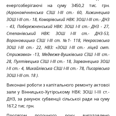
енергозберігаючі на суму 3450,2 тис. грн.
(Агрономічненська СЗШ І-ІІІ ст.- 60, Хижинецька
ЗОШ І-ІІІ ст.- 18, Комарівський НВК: ЗОШ І-ІІІ ст.- ДНЗ
- 43, Побережненський НВК: ЗОШ І-ІІ ст.- ДНЗ - 27,
Степанівський НВК: ЗОШ І-ІІІ ст.- ДНЗ-53,
Вороновицька СЗШ І-ІІІ ст. №1- 118, Некрасовська
ЗОШ І-ІІІ ст.- 22, НВЗ: «ЗОШ І-ІІІ ст.- ліцей смт.
Стрижавка» -13, Медвеже-Вушківська СЗШ І-ІІІ ст.-
28, Пултівецька СЗШ І-ІІІ ст.- 18, Зарванецька ЗОШ
І-ІІ ст.- 4, Михайлівська СЗШ І-ІІІ ст.- 78,
Писарівська
ЗОШ І-ІІІ ст.
18
)
.
Виконані роботи з капітального ремонту актової
зали у Вінницько-Хутірському НВК: ЗОШ І-ІІІ ст.-
ДНЗ, за рахунок субвенції сільської ради на суму
167,2 тис. грн.
Протягом поточного року виготовлено