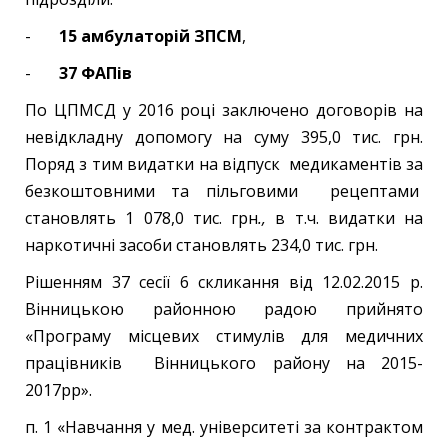
-
15 амбулаторій ЗПСМ
,
-
37 ФАПів
По ЦПМСД у 2016 році
заключено договорів на
невідкладну допомогу на суму 395,0 тис. грн.
Поряд з тим видатки на відпуск медикаментів за
безкоштовними та пільговими рецептами
становлять 1 078,0 тис. грн
.,
в т.ч. видатки на
наркотичні засоби становлять 234,0 тис. грн.
Рішенням 37 сесії 6 скликання від 12.02.2015 р.
Вінницькою районною радою прийнято
«Програму місцевих стимулів для медичних
працівників Вінницького району на 2015-
2017рр».
п. 1 «Навчання у мед. університеті за контрактом