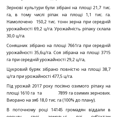
Зернові культури були зібрані на площі 21,7 тис.
га, в тому числі ріпак на площі 1,1 тис. га.
Намолочено 150,2 тис. тонн зерна при середній
урожайності 69,2 ц/га. Урожайність ріпаку склала
30,0 ц/га.
Соняшник зібрано на площі 7661га при середній
урожайності 35,6ц/га. Соя зібрана на площі 3715
га при середній урожайності 29,2 ц/га,
Цукровий буряк зібрано повністю на площі 38,7
ц/га при урожайності 477,5 ц/га.
Під урожай 2017 року посіяно озимого ріпаку на
площі 1610 га та 7899 га озимих зернових.
Виорано на зяб 18,0 тис. га (100% до плану).
В поточному році 14145 громадян віддали в
оренду свої земельні паї суб’єктам