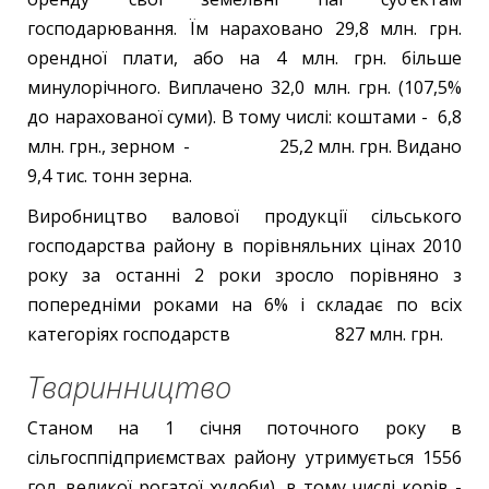
господарювання. Їм нараховано 29,8 млн. грн.
орендної плати, або на 4 млн. грн. більше
минулорічного. Виплачено 32,0 млн. грн. (107,5%
до нарахованої суми). В тому числі: коштами - 6,8
млн. грн., зерном - 25,2 млн. грн. Видано
9,4 тис. тонн зерна.
Виробництво валової продукції сільського
господарства району в порівняльних цінах 2010
року за останні 2 роки зросло порівняно з
попередніми роками на 6% і складає по всіх
категоріях господарств 827 млн. грн.
Тваринництво
Станом на 1 січня поточного року в
сільгосппідприємствах району утримується 1556
гол. великої рогатої худоби), в тому числі корів -