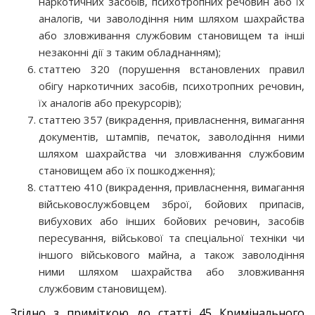
наркотичних засобів, психотропних речовин або їх
аналогів, чи заволодіння ним шляхом шахрайства
або зловживання службовим становищем та інші
незаконні дії з таким обладнанням);
статтею 320 (порушення встановлених правил
обігу наркотичних засобів, психотропних речовин,
їх аналогів або прекурсорів);
статтею 357 (викрадення, привласнення, вимагання
документів, штампів, печаток, заволодіння ними
шляхом шахрайства чи зловживання службовим
становищем або їх пошкодження);
статтею 410 (викрадення, привласнення, вимагання
військовослужбовцем зброї, бойових припасів,
вибухових або інших бойових речовин, засобів
пересування, військової та спеціальної техніки чи
іншого військового майна, а також заволодіння
ними шляхом шахрайства або зловживання
службовим становищем).
Згідно з приміткою до статті 45 Кримінального