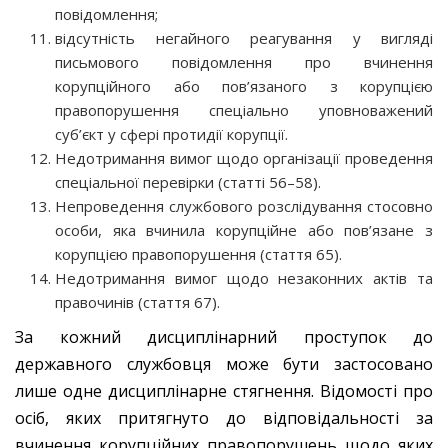
повідомлення;
відсутність негайного реагування у вигляді
письмового повідомлення про вчинення
корупційного або пов’язаного з корупцією
правопорушення спеціально уповноважений
суб’єкт у сфері протидії корупції.
Недотримання вимог щодо організації проведення
спеціальної перевірки (статті 56–58).
Непроведення службового розслідування стосовно
особи, яка вчинила корупційне або пов’язане з
корупцією правопорушення (стаття 65).
Недотримання вимог щодо незаконних актів та
правочинів (стаття 67).
За кожний дисциплінарний проступок до
державного службовця може бути застосовано
лише одне дисциплінарне стягнення. Відомості про
осіб, яких притягнуто до відповідальності за
вчинення корупційних правопорушень щодо яких