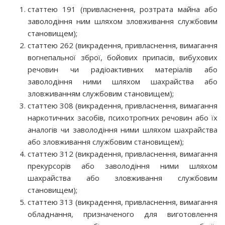
статтею 191 (привласнення, розтрата майна або
заволодіння ним шляхом зловживання службовим
становищем);
статтею 262 (викрадення, привласнення, вимагання
вогнепальної зброї, бойових припасів, вибухових
речовин чи радіоактивних матеріалів або
заволодіння ними шляхом шахрайства або
зловживанням службовим становищем);
статтею 308 (викрадення, привласнення, вимагання
наркотичних засобів, психотропних речовин або їх
аналогів чи заволодіння ними шляхом шахрайства
або зловживання службовим становищем);
статтею 312 (викрадення, привласнення, вимагання
прекурсорів або заволодіння ними шляхом
шахрайства або зловживання службовим
становищем);
статтею 313 (викрадення, привласнення, вимагання
обладнання, призначеного для виготовлення