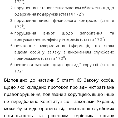
4
172
);
порушення встановлених законом обмежень щодо
5
одержання подарунків (стаття 172
);
порушення вимог фінансового контролю (стаття
6
172
);
порушення вимог щодо запобігання та
7
врегулювання конфлікту інтересів (стаття 172
);
незаконне використання інформації, що стала
відома особі у зв’язку з виконанням службових
8
повноважень (стаття 172
);
невжиття заходів щодо протидії корупції (стаття
9
172
).
Відповідно до частини 5 статті 65 Закону особа,
щодо якої складено протокол про адміністративне
правопорушення, пов'язане з корупцією, якщо інше
не передбачено Конституцією і законами України,
може бути відсторонена від виконання службових
повноважень за рішенням керівника органу