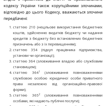
кодексу України також корупційними злочинами,
відповідно до цього Кодексу, вважаються злочини
передбачені:
статтею 210 (нецільове використання бюджетних
коштів, здійсненню видатків бюджету чи надання
кредитів з бюджету без встановлених бюджетних
призначень або з їх перевищенням);
статтею 354 (підкуп працівника підприємства,
установи чи організації);
статтею 364 (зловживання владою або службовим
становищем);
1
статтею 364
(зловживання повноваженнями
службовою особою юридичної особи приватного
права незалежно від організаційно-правової
форми);
2
статтею 365
(зловживання повноваженнями
особами, які надають публічні послуги);