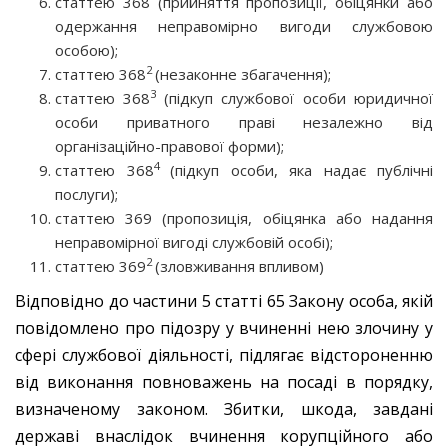
статтею 368 (прийняття пропозиції, обіцянки або
одержання неправомірно вигоди службовою
особою);
2
статтею 368
(незаконне збагачення);
3
статтею 368
(підкуп службової особи юридичної
особи приватного праві незалежно від
організаційно-правової форми);
4
статтею 368
(підкуп особи, яка надає публічні
послуги);
статтею 369 (пропозиція, обіцянка або надання
неправомірної вигоді службовій особі);
2
статтею 369
(зловживання впливом)
Відповідно до частини 5 статті 65 Закону особа, якій
повідомлено про підозру у вчиненні нею злочину у
сфері службової діяльності, підлягає відстороненню
від виконання повноважень на посаді в порядку,
визначеному законом. Збитки, шкода, завдані
державі внаслідок вчинення корупційного або