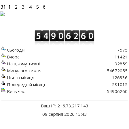
31
1
2
3
4
5
6
Сьогодні
7575
Вчора
11421
На цьому тижні
92859
Минулого тижня
54672055
Цього місяця
126336
Попередній місяць
581015
Весь час
54906260
Ваш IP: 216.73.217.143
09 серпня 2026 13:43