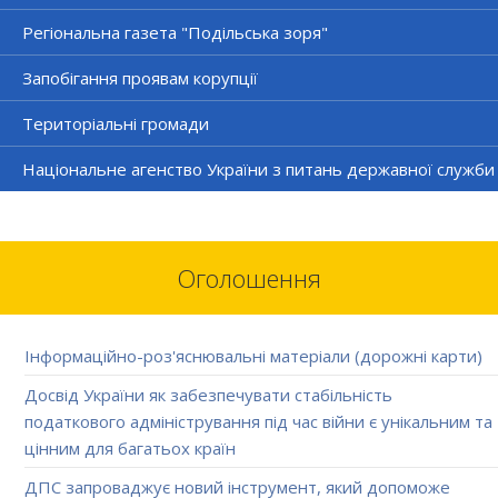
Регіональна газета "Подільська зоря"
Запобігання проявам корупції
Територіальні громади
Національне агенство України з питань державної служби
Оголошення
Інформаційно-роз'яснювальні матеріали (дорожні карти)
Досвід України як забезпечувати стабільність
податкового адміністрування під час війни є унікальним та
цінним для багатьох країн
ДПС запроваджує новий інструмент, який допоможе