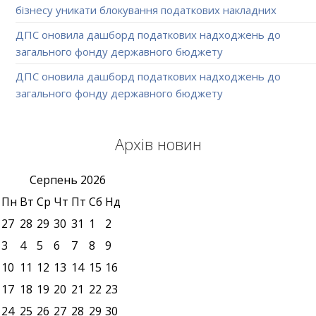
бізнесу уникати блокування податкових накладних
ДПС оновила дашборд податкових надходжень до
загального фонду державного бюджету
ДПС оновила дашборд податкових надходжень до
загального фонду державного бюджету
Архів новин
Серпень
2026
Пн
Вт
Ср
Чт
Пт
Сб
Нд
27
28
29
30
31
1
2
3
4
5
6
7
8
9
10
11
12
13
14
15
16
17
18
19
20
21
22
23
24
25
26
27
28
29
30