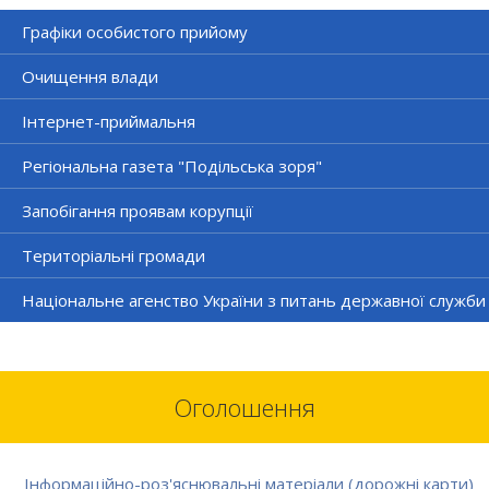
Графіки особистого прийому
Очищення влади
Інтернет-приймальня
Регіональна газета "Подільська зоря"
Запобігання проявам корупції
Територіальні громади
Національне агенство України з питань державної служби
Оголошення
Інформаційно-роз'яснювальні матеріали (дорожні карти)