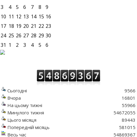
3
4
5
6
7
8
9
10
11
12
13
14
15
16
17
18
19
20
21
22
23
24
25
26
27
28
29
30
31
1
2
3
4
5
6
Сьогодні
9566
Вчора
16801
На цьому тижні
55966
Минулого тижня
54672055
Цього місяця
89443
Попередній місяць
581015
Весь час
54869367