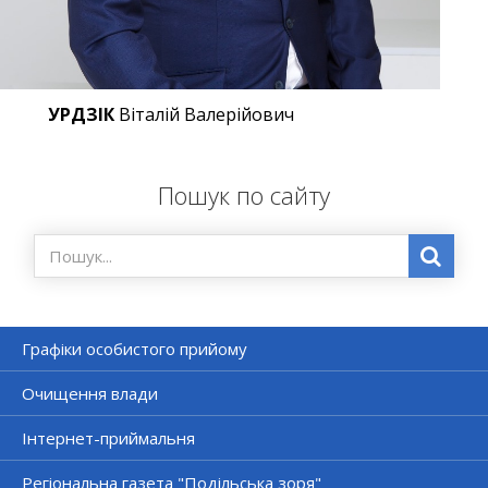
УРДЗІК
Віталій Валерійович
Пошук по сайту
Графіки особистого прийому
Очищення влади
Інтернет-приймальня
Регіональна газета "Подільська зоря"