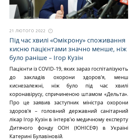
21 ЛЮТОГО 2022
Під час хвилі «Омікрону» споживання
кисню пацієнтами значно менше, ніж
було раніше – Ігор Кузін
Пацієнти із COVID-19, яких зараз госпіталізують
до закладів охорони здоров’я, менш
киснезалежні, ніж було під час хвилі
коронавірусу, спричиненою штамом «Дельта».
Про це заявив заступник міністра охорони
здоров’я – головний державний санітарний
лікар Ігор Кузін в інтерв’ю медичному експерту
Дитячого фонду ООН (ЮНІСЕФ) в Україні
Катерині Булавіновій.