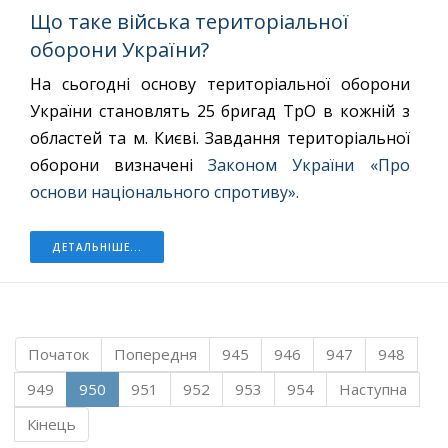
Що таке війська територіальної
оборони України?
На сьогодні основу територіальної оборони
України становлять 25 бригад ТрО в кожній з
областей та м. Києві. Завдання територіальної
оборони визначені
Законом України «Про
основи національного спротиву».
ДЕТАЛЬНІШЕ...
Початок
Попередня
945
946
947
948
949
950
951
952
953
954
Наступна
Кінець