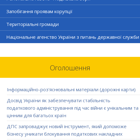
Запобігання проявам корупції
Територіальні громади
Національне агенство України з питань державної служби
Оголошення
Інформаційно-роз'яснювальні матеріали (дорожні карти)
Досвід України як забезпечувати стабільність
податкового адміністрування під час війни є унікальним та
цінним для багатьох країн
ДПС запроваджує новий інструмент, який допоможе
бізнесу уникати блокування податкових накладних