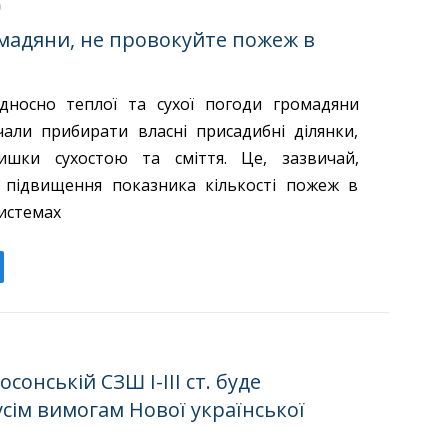
мадяни, не провокуйте пожеж в
дносно теплої та сухої погоди громадяни
али прибирати власні присадибні ділянки,
ишки сухостою та сміття. Це, зазвичай,
 підвищення показника кількості пожеж в
истемах
сонській СЗШ І-ІІІ ст. буде
усім вимогам Нової української