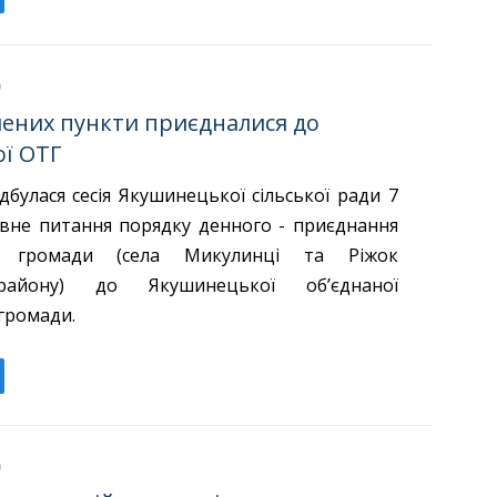
лених пункти приєдналися до
ї ОТГ
булася сесія Якушинецької сільської ради 7
овне питання порядку денного - приєднання
ї громади (села Микулинці та Ріжок
району) до Якушинецької об’єднаної
громади.