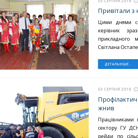
03 СЕРПНЯ 2018
Привітали з 
Цими днями св
керівник зраз
прикладного м
Світлана Остапе
ДЕТАЛЬНІШЕ...
03 СЕРПНЯ 2018
Профілактичн
жнив
Працівниками п
сектору ГУ ДСН
рейди по сіль