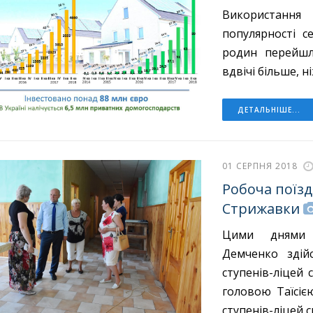
Використанн
популярності с
родин перейшл
вдвічі більше, н
ДЕТАЛЬНІШЕ...
01 СЕРПНЯ 2018
Робоча поїз
Стрижавки
Цими днями г
Демченко здій
ступенів-ліцей
головою Таїсіє
ступенів-ліцей