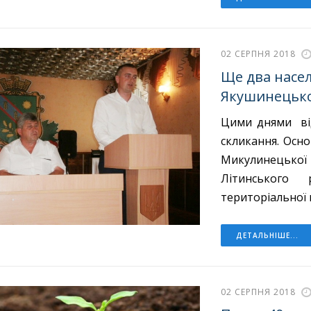
02 СЕРПНЯ 2018
Ще два насе
Якушинецько
Цими днями від
скликання. Осн
Микулинецько
Літинського 
територіальної 
ДЕТАЛЬНІШЕ...
02 СЕРПНЯ 2018