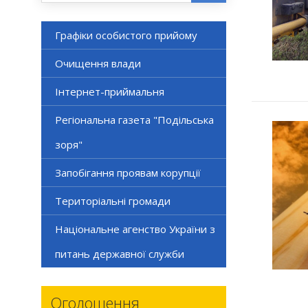
Графіки особистого прийому
Очищення влади
Інтернет-приймальня
Регіональна газета "Подільська
зоря"
Запобігання проявам корупції
Територіальні громади
Національне агенство України з
питань державної служби
Оголошення