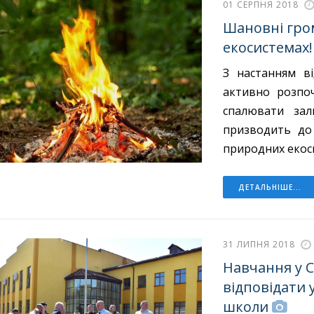
01 СЕРПНЯ 2018
Шановні гро
екосистемах!
З настанням ві
активно розпоч
спалювати зал
призводить до
природних екос
ДЕТАЛЬНІШЕ...
31 ЛИПНЯ 2018
Навчання у Со
відповідати 
школи