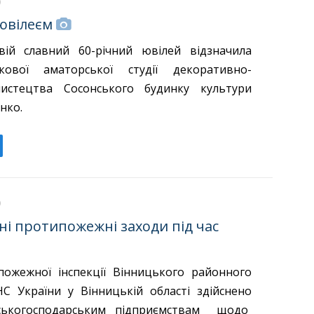
ювілеєм
ій славний 60-річний ювілей відзначила
кової аматорської студії декоративно-
истецтва Сосонського будинку культури
нко.
і протипожежні заходи під час
ожежної інспекції Вінницького районного
С України у Вінницькій області здійснено
ськогосподарським підприємствам щодо