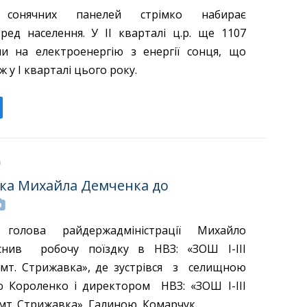
я сонячних панелей стрімко набирає
еред населення. У II кварталі ц.р. ще 1107
и на електроенергію з енергії сонця, що
іж у I кварталі цього року.
дка Михайла Демченка до
олова райдержадміністрації Михайло
снив робочу поїздку в НВЗ: «ЗОШ І-ІІІ
 смт. Стрижавка», де зустрівся з селищною
ю Короленко і директором НВЗ: «ЗОШ І-ІІІ
 смт. Стрижавка» Галиною Комарчук.