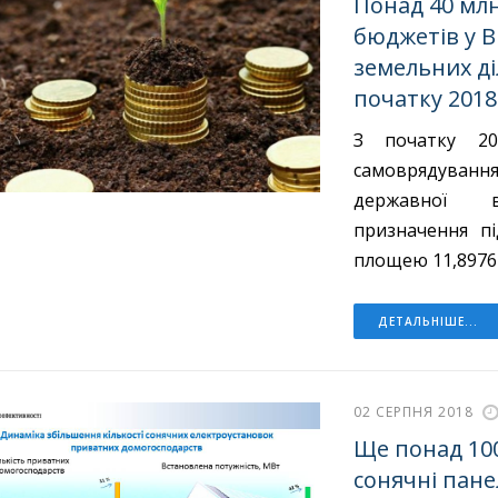
Понад 40 млн
бюджетів у В
земельних ді
початку 2018
З початку 20
самоврядуванн
державної в
призначення п
площею 11,8976 
ДЕТАЛЬНІШЕ...
02 СЕРПНЯ 2018
Ще понад 10
сонячні панел