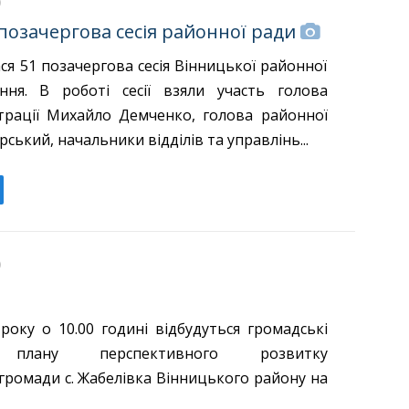
 позачергова сесія районної ради
ася 51 позачергова сесія Вінницької районної
ння. В роботі сесії взяли участь голова
трації Михайло Демченко, голова районної
рський, начальники відділів та управлінь...
!
року о 10.00 годині відбудуться громадські
я плану перспективного розвитку
громади с. Жабелівка Вінницького району на