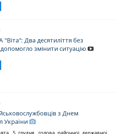
 "Віта": Два десятиліття без
 допомогло змінити ситуацію
ійськовослужбовців з Днем
л України
ята, 5 грудня, голова районної державної