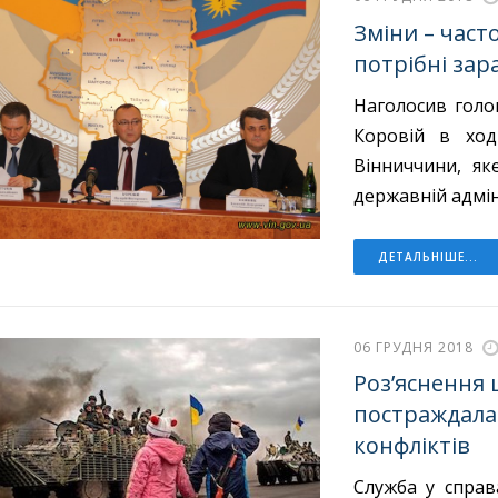
Зміни – част
потрібні зар
Наголосив голов
Коровій в ход
Вінниччини, як
державній адміні
ДЕТАЛЬНІШЕ...
06 ГРУДНЯ 2018
Роз’яснення 
постраждала 
конфліктів
Служба у справ