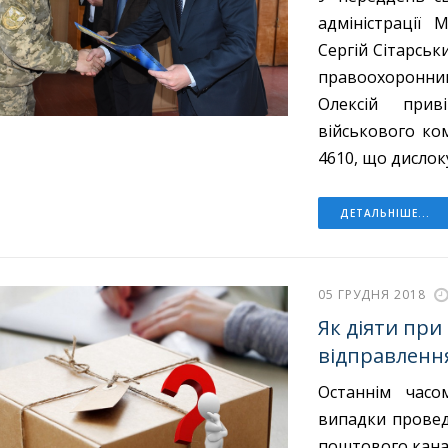
адміністрації
Сергій Сітарськ
правоохоронни
Олексій приві
військового ком
4610, що дислок
ДЕТАЛЬНІШЕ...
05 ГРУДНЯ 2018
Як діяти при
відправленн
Останнім часо
випадки провед
поштового кана