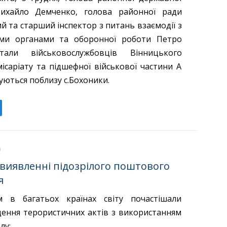
 Михайло Демченко, голова районної ради
ий та старший інспектор з питань взаємодії з
ми
органами та оборонної роботи Петро
тали військовослужбовців Вінницького
ісаріату та підшефної військової частини А
уються поблизу с.Бохоники.
 виявленні підозрілого поштового
я
м в багатьох країнах світу почастішали
ення терористичних актів з використанням
лу: