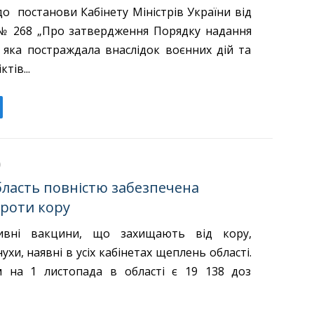
о постанови Кабінету Міністрів України від
 № 268 „Про затвердження Порядку надання
, яка постраждала внаслідок воєнних дій та
тів...
бласть повністю забезпечена
роти кору
тивні вакцини, що захищають від кору,
ухи, наявні в усіх кабінетах щеплень області.
м на 1 листопада в області є 19 138 доз