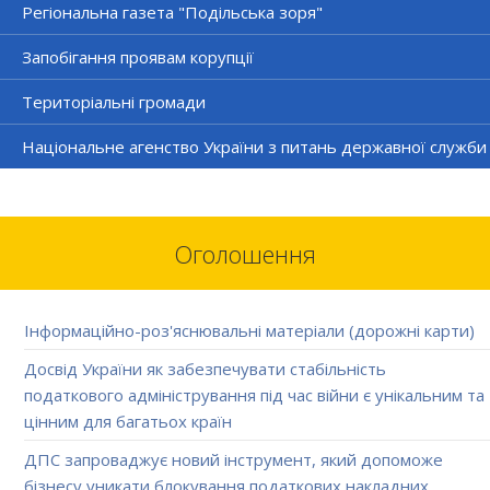
Регіональна газета "Подільська зоря"
Запобігання проявам корупції
Територіальні громади
Національне агенство України з питань державної служби
Оголошення
Інформаційно-роз'яснювальні матеріали (дорожні карти)
Досвід України як забезпечувати стабільність
податкового адміністрування під час війни є унікальним та
цінним для багатьох країн
ДПС запроваджує новий інструмент, який допоможе
бізнесу уникати блокування податкових накладних