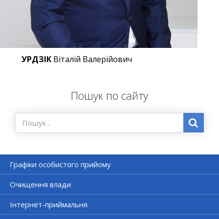
УРДЗІК
Віталій Валерійович
Пошук по сайту
Графіки особистого прийому
Очищення влади
Інтернет-приймальня