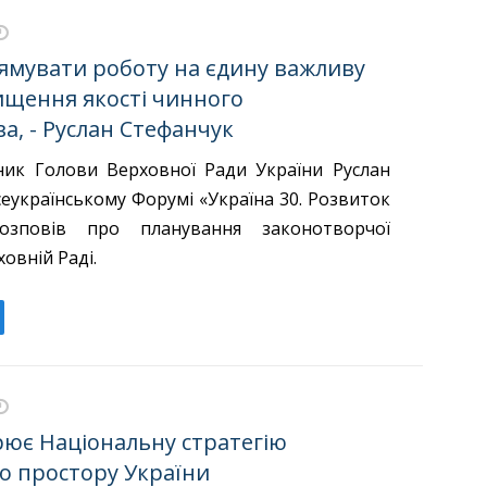
ямувати роботу на єдину важливу
вищення якості чинного
а, - Руслан Стефанчук
ик Голови Верховної Ради України Руслан
еукраїнському Форумі «Україна 30. Розвиток
озповів про планування законотворчої
ховній Раді.
орює Національну стратегію
о простору України