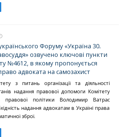
українського Форуму «Україна 30.
авосуддя» озвучено ключові пункти
ту №4612, в якому пропонується
право адвоката на самозахист
тету з питань організації та діяльності
ганів надання правової допомоги Комітету
 правової політики Володимир Ватрас
хідність надання адвокатам в Україні права
матичної зброї.