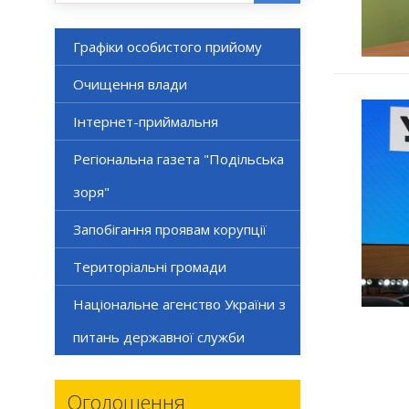
Графіки особистого прийому
Очищення влади
Інтернет-приймальня
Регіональна газета "Подільська
зоря"
Запобігання проявам корупції
Територіальні громади
Національне агенство України з
питань державної служби
Оголошення