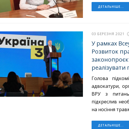
ДЕТАЛЬНІШЕ...
03 БЕРЕЗНЯ 2021
У рамках Все
Розвиток пр
законопроєк
реалізувати 
Голова підкомі
адвокатури, ор
ВРУ з питань
підкреслив необ
на носіння трав
ДЕТАЛЬНІШЕ...