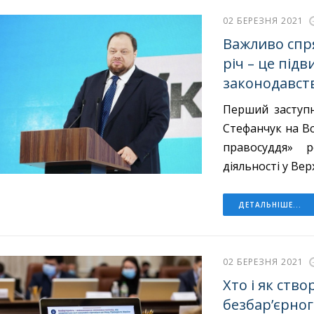
02 БЕРЕЗНЯ 2021
Важливо спр
річ – це під
законодавств
Перший заступн
Стефанчук на Вс
правосуддя» р
діяльності у Вер
ДЕТАЛЬНІШЕ...
02 БЕРЕЗНЯ 2021
Хто і як ств
безбар’єрног