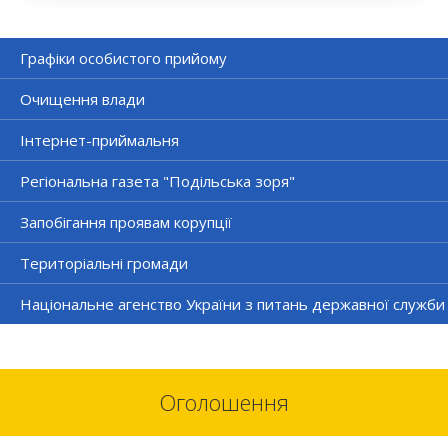
Графіки особистого прийому
Очищення влади
Інтернет-приймальня
Регіональна газета "Подільська зоря"
Запобігання проявам корупції
Територіальні громади
Національне агенство України з питань державної служби
Оголошення